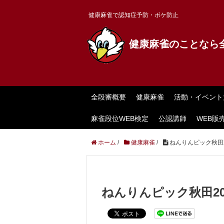
健康麻雀で認知症予防・ボケ防止
健康麻雀のことなら
全段審概要
健康麻雀
活動・イベント
麻雀段位WEB検定
公認講師
WEB販
ホーム
/
健康麻雀
/
ねんりんピック秋田2
ねんりんピック秋田20