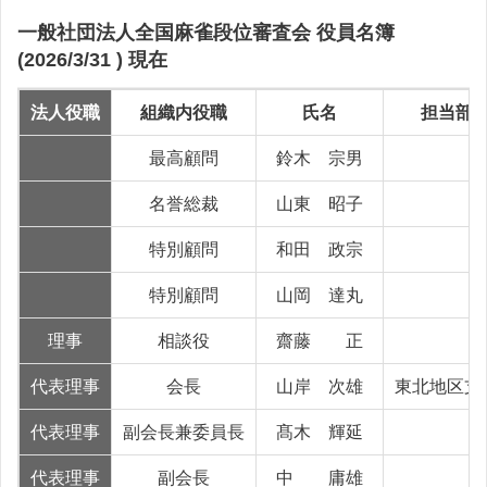
一般社団法人全国麻雀段位審査会 役員名簿
(2026/3/31 ) 現在
法人役職
組織内役職
氏名
担当部
最高顧問
鈴木 宗男
名誉総裁
山東 昭子
特別顧問
和田 政宗
特別顧問
山岡 達丸
理事
相談役
齋藤 正
代表理事
会長
山岸 次雄
東北地区支
代表理事
副会長兼委員長
髙木 輝延
代表理事
副会長
中 庸雄