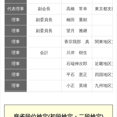
代表理事
副会長
高橋 常幸
東京都支部
理事
副委員長
楠田 重頼
理事
副委員長
望月 雅継
理事
香宗我部 真
関東地区支
理事
会計
川岸 樹生
理事
石端伸次郎
近畿地区支
理事
平石 憲正
四国地区支
理事
小正 英雄
九州地区支
理事
津野 修
理事
渉外
三宅 浩一
麻雀段位検定(初段検定・二段検定)