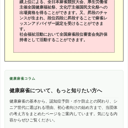
績上位による、全日本麻雀競技大会、厚生労働省
常任委員
宮川 悟
主催全国健康福祉祭、文化庁主催国民文化祭への
出場資格を得ることができます。又、昇段のチャ
ンスが生まれ、段位四段に昇段することで麻雀レ
ッスンアドバイザー認定を受けることができま
す。
社会福祉活動において全国麻雀段位審査会免許保
持者として活動することができます。
健康麻雀コラム
健康麻雀について、もっと知りたい方へ
健康麻雀の基本から、認知症予防・ボケ防止との関わり、シ
ニア世代に選ばれる理由、初心者向けの始め方まで、当団体
の考え方をまとめたページをご案内しています。気になる内
容からぜひご覧ください。