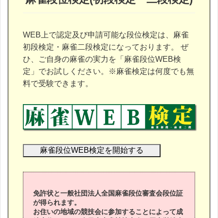
監事
青野 勝
常任委員
駒井 淳
中部地区支
WEB上で認定及び申請可能な段位検定は、麻雀
常任委員
内村 信夫
初段検定・麻雀二段検定になっております。 ぜ
ひ、ご自身の麻雀の実力を「麻雀段位WEB検
常任委員
小林 一就
定」でお試しください。※麻雀検定は何度でも無
料で受験できます。
常任委員
白石 晃一
常任委員
田邊 蛍子
常任委員
鷹羽 美徳
常任委員
近野 理智男
麻雀段位WEB検定を開始する
常任委員
藤原 英司
中国地区支
常任委員
田中 大介
免許状と一般社団法人全国麻雀段位審査会段位証
が得られます。
常任委員
岩村 美智子
お住いの地域の競技会に参加することによって成