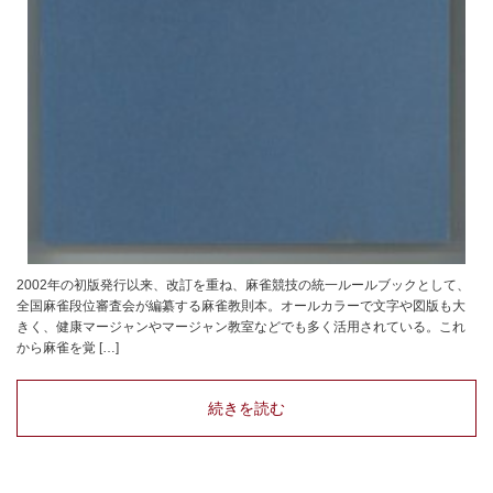
2002年の初版発行以来、改訂を重ね、麻雀競技の統一ルールブックとして、
全国麻雀段位審査会が編纂する麻雀教則本。オールカラーで文字や図版も大
きく、健康マージャンやマージャン教室などでも多く活用されている。これ
から麻雀を覚 […]
続きを読む