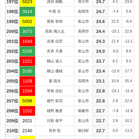
197位
5023
原田 南帆
滑川市
24.7
4.1
23.0
198位
3014
中尾 京
高岡市
24.7
-7.4
5.6
199位
5002
尾島 智弥
富山市
24.6
22.5
-6.4
200位
3073
高島 飛人志
高岡市
24.4
-10.1
22.6
201位
1044
吉坂 信宏
富山市
24.3
21.4
-12.1
202位
3109
舟井 天勇
富山市
24.0
-5.0
8.6
203位
1021
鶴山 達人
富山市
23.7
6.1
5.5
204位
3180
横山 優緒
富山市
23.4
-12.6
17.7
205位
1108
蓑 国夫
高岡市
23.1
10.9
35.4
206位
1034
草島 佳紀
富山市
22.8
-24.1
-11.4
207位
5098
都竹 彩花
富山市
22.8
2.9
22.4
208位
1152
桃野 雅彦
南砺市
22.7
-7.8
-11.8
209位
2021
日影 俊平
富山市
22.7
2.9
10.2
210位
2140
筒井 彰
朝日町
22.7
5.0
13.3