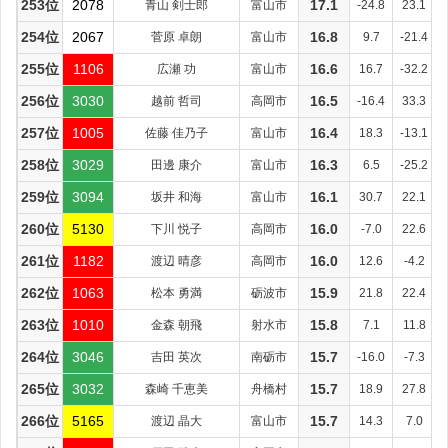
253位
2078
青山 剣士郎
富山市
17.1
-24.8
23.1
254位
2067
菅原 卓朗
富山市
16.8
9.7
-21.4
255位
1106
広瀬 功
富山市
16.6
16.7
-32.2
256位
3030
越前 哲司
高岡市
16.5
-16.4
33.3
257位
1005
佐藤 佳乃子
富山市
16.4
18.3
-13.1
258位
3029
田邊 康介
富山市
16.3
6.5
-25.2
259位
3094
坂井 和海
富山市
16.1
30.7
22.1
260位
5130
下川 悦子
高岡市
16.0
-7.0
22.6
261位
1182
渡辺 晴彦
高岡市
16.0
12.6
-4.2
262位
1063
松本 勇満
砺波市
15.9
21.8
22.4
263位
1010
金森 朝飛
射水市
15.8
7.1
11.8
264位
3046
吉田 英次
南砺市
15.7
-16.0
-7.3
265位
3032
森崎 千恵美
舟橋村
15.7
18.9
27.8
266位
5165
渡辺 晶大
富山市
15.7
14.3
7.0