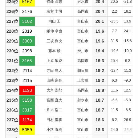
225位
5167
齊藤 高志
射水市
20.4
20.5
-21.8
226位
2176
宗玄 圭司
高岡市
20.4
2.2
18.2
227位
3102
内山 工
富山市
20.1
-25.5
13.9
228位
2019
鎌仲 卓也
富山市
19.6
7.7
24.1
229位
3009
三坂 例央
富山市
19.6
31.5
-15.6
230位
2098
藤本 毅
滑川市
19.4
-19.6
-10.0
231位
3165
上原 敏継
高岡市
19.3
25.4
6.2
232位
2114
寺田 隼人
朝日町
19.2
-12.4
11.3
233位
2115
山崎 宗良
上市町
19.2
6.3
-9.0
234位
1193
大角 崇郎
高岡市
18.8
11.6
12.5
235位
3158
宮西 直大
射水市
18.7
-6.6
-5.8
236位
3017
舟木 浩二
富山市
18.7
11.5
-6.5
237位
1174
田村 慶将
富山市
18.6
6.2
26.9
238位
5059
小路 直樹
富山市
18.6
24.0
-24.4