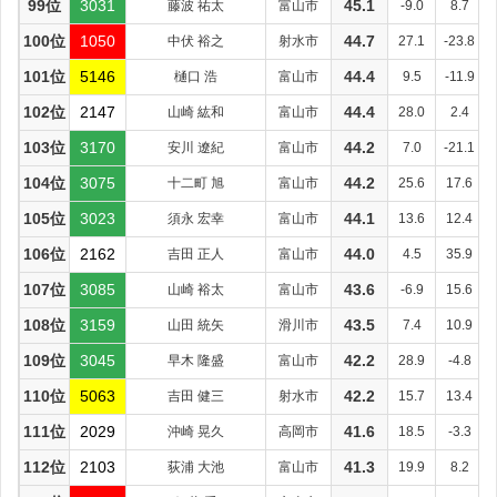
99位
3031
藤波 祐太
富山市
45.1
-9.0
8.7
100位
1050
中伏 裕之
射水市
44.7
27.1
-23.8
101位
5146
樋口 浩
富山市
44.4
9.5
-11.9
102位
2147
山崎 紘和
富山市
44.4
28.0
2.4
103位
3170
安川 遼紀
富山市
44.2
7.0
-21.1
104位
3075
十二町 旭
富山市
44.2
25.6
17.6
105位
3023
須永 宏幸
富山市
44.1
13.6
12.4
106位
2162
吉田 正人
富山市
44.0
4.5
35.9
107位
3085
山崎 裕太
富山市
43.6
-6.9
15.6
108位
3159
山田 統矢
滑川市
43.5
7.4
10.9
109位
3045
早木 隆盛
富山市
42.2
28.9
-4.8
110位
5063
吉田 健三
射水市
42.2
15.7
13.4
111位
2029
沖崎 晃久
高岡市
41.6
18.5
-3.3
112位
2103
荻浦 大池
富山市
41.3
19.9
8.2