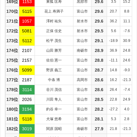
169位
1153
東狐 匡寿
黒部市
29.6
3.5
15.2
170位
5115
花上 寿満子
富山市
29.6
20.7
8.8
171位
1057
澤村 祐矢
射水市
29.6
36.2
11.1
172位
5081
正保 佳史
射水市
29.5
5.6
-7.6
173位
5112
松平 茂生
富山市
29.1
-18.9
30.9
174位
2107
山田 勝芳
南砺市
28.9
36.9
24.8
175位
2157
佐伯 憲一
富山市
28.8
-11.1
24.6
176位
5099
野原 義三
富山市
28.7
14.8
-9.0
177位
2187
中条 博
高岡市
28.6
16.2
-21.3
178位
3114
谷川 茂信
富山市
28.6
26.4
-7.4
179位
2026
川田 隼人
富山市
28.5
22.8
24.9
180位
3194
釣谷 幸一
富山市
28.2
-27.2
4.0
181位
5118
犬塚 悠希
富山市
28.1
5.3
2.8
182位
3019
関原 国昭
南砺市
27.9
21.8
-21.3