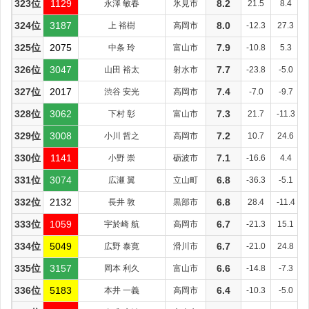
323位
1129
永澤 敏春
氷見市
8.2
21.5
8.4
324位
3187
上 裕樹
高岡市
8.0
-12.3
27.3
325位
2075
中条 玲
富山市
7.9
-10.8
5.3
326位
3047
山田 裕太
射水市
7.7
-23.8
-5.0
327位
2017
渋谷 安光
高岡市
7.4
-7.0
-9.7
328位
3062
下村 彰
富山市
7.3
21.7
-11.3
329位
3008
小川 哲之
高岡市
7.2
10.7
24.6
330位
1141
小野 崇
砺波市
7.1
-16.6
4.4
331位
3074
広瀬 翼
立山町
6.8
-36.3
-5.1
332位
2132
長井 敦
黒部市
6.8
28.4
-11.4
333位
1059
宇於崎 航
高岡市
6.7
-21.3
15.1
334位
5049
広野 泰寛
滑川市
6.7
-21.0
24.8
335位
3157
岡本 利久
富山市
6.6
-14.8
-7.3
336位
5183
本井 一義
高岡市
6.4
-10.3
-5.0