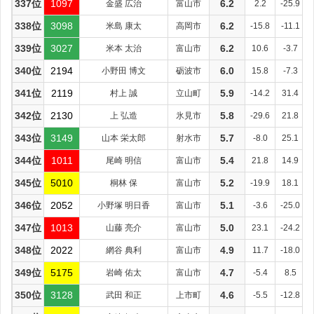
337位
1097
金盛 広治
富山市
6.2
2.2
-25.9
338位
3098
米島 康太
高岡市
6.2
-15.8
-11.1
339位
3027
米本 太治
富山市
6.2
10.6
-3.7
340位
2194
小野田 博文
砺波市
6.0
15.8
-7.3
341位
2119
村上 誠
立山町
5.9
-14.2
31.4
342位
2130
上 弘造
氷見市
5.8
-29.6
21.8
343位
3149
山本 栄太郎
射水市
5.7
-8.0
25.1
344位
1011
尾崎 明信
富山市
5.4
21.8
14.9
345位
5010
桐林 保
富山市
5.2
-19.9
18.1
346位
2052
小野塚 明日香
富山市
5.1
-3.6
-25.0
347位
1013
山藤 亮介
富山市
5.0
23.1
-24.2
348位
2022
網谷 典利
富山市
4.9
11.7
-18.0
349位
5175
岩崎 佑太
富山市
4.7
-5.4
8.5
350位
3128
武田 和正
上市町
4.6
-5.5
-12.8