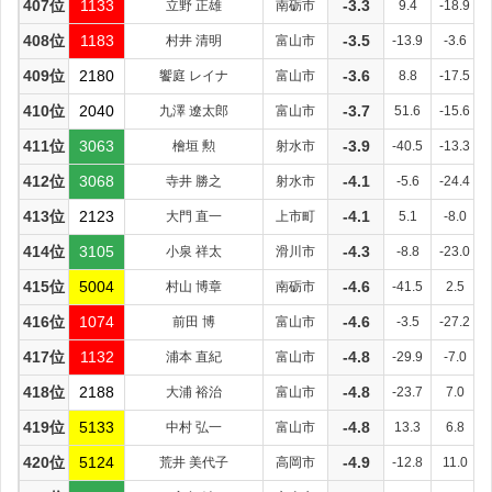
407位
1133
立野 正雄
南砺市
-3.3
9.4
-18.9
408位
1183
村井 清明
富山市
-3.5
-13.9
-3.6
409位
2180
饗庭 レイナ
富山市
-3.6
8.8
-17.5
410位
2040
九澤 遼太郎
富山市
-3.7
51.6
-15.6
411位
3063
檜垣 勲
射水市
-3.9
-40.5
-13.3
412位
3068
寺井 勝之
射水市
-4.1
-5.6
-24.4
413位
2123
大門 直一
上市町
-4.1
5.1
-8.0
414位
3105
小泉 祥太
滑川市
-4.3
-8.8
-23.0
415位
5004
村山 博章
南砺市
-4.6
-41.5
2.5
416位
1074
前田 博
富山市
-4.6
-3.5
-27.2
417位
1132
浦本 直紀
富山市
-4.8
-29.9
-7.0
418位
2188
大浦 裕治
富山市
-4.8
-23.7
7.0
419位
5133
中村 弘一
富山市
-4.8
13.3
6.8
420位
5124
荒井 美代子
高岡市
-4.9
-12.8
11.0