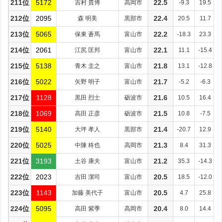
211位
5172
吉村 貴博
高岡市
22.5
-9.3
19.5
212位
2095
森 明美
黒部市
22.4
20.5
11.7
213位
5065
保東 蒼馬
富山市
22.2
-18.3
23.3
214位
2061
江尻 匡邦
富山市
22.1
11.1
-15.4
215位
5138
青木 圭之
富山市
21.8
13.1
-12.8
216位
5022
矢野 明子
富山市
21.7
-5.2
-6.3
217位
1128
黒田 烈士
砺波市
21.6
10.5
16.4
218位
1069
高田 正彦
砺波市
21.5
10.8
-7.5
219位
5140
大坪 孝人
黒部市
21.4
-20.7
12.9
220位
5025
中陳 柊也
高岡市
21.3
8.4
31.3
221位
3193
土谷 康夫
富山市
21.2
35.3
-14.3
222位
2023
吉田 潔司
富山市
20.5
18.5
-12.0
223位
1143
加藤 美代子
富山市
20.5
4.7
25.8
224位
5095
高田 紫季
高岡市
20.4
8.0
14.4