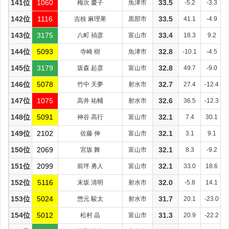
141位
1060
梅次 慶子
魚津市
33.5
-5.2
-3.3
142位
1116
吉枝 麻理果
黒部市
33.5
41.1
-4.9
143位
3175
八町 禎彦
富山市
33.4
18.3
9.2
144位
5093
寺崎 樹
魚津市
32.8
-10.1
-4.5
145位
3179
坂森 起彦
富山市
32.8
49.7
-9.0
146位
5078
竹中 天夢
射水市
32.7
27.4
-12.4
147位
1075
高井 祐輔
射水市
32.6
36.5
-12.3
148位
5091
神谷 高行
富山市
32.1
7.4
30.1
149位
2102
佐藤 伸
富山市
32.1
3.1
9.1
150位
2069
宮坂 舞
富山市
32.1
8.3
-9.2
151位
2099
前坪 勇人
富山市
32.1
33.0
18.6
152位
5116
末坂 清明
射水市
32.0
-5.8
14.1
153位
5024
惣元 駿太
射水市
31.7
20.1
-23.0
154位
5012
松村 晶
富山市
31.3
20.9
-22.2