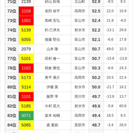
71位
2139
砂山 拓海
立山町
52.9
-8.5
8.3
72位
1158
老田 稜平
高岡市
52.5
22.0
10.9
73位
1002
島崎 安弘
富山市
52.4
21.8
-6.0
74位
5139
釣 己津夫
射水市
52.2
-13.1
26.6
75位
5055
後藤 堅伍
富山市
52.1
-6.6
17.8
76位
2079
山本 隆
富山市
50.7
49.0
10.3
77位
5101
田村 修一
富山市
50.7
-15.8
-13.8
78位
1162
朝倉 雅也
富山市
50.3
-6.6
24.3
79位
5173
奥平 康介
高岡市
50.2
33.5
22.4
80位
5114
伊藤 翼
射水市
50.0
-21.7
18.2
81位
1101
飯野 準
滑川市
49.7
-13.8
13.7
82位
5185
今村 晃大
射水市
49.6
-5.8
60.8
83位
3071
坂本 祐輔
高岡市
49.4
18.5
9.3
84位
5085
森 夏姫
黒部市
48.7
-3.4
28.0