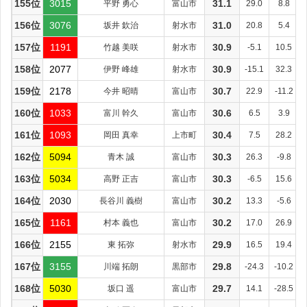
155位
3015
平野 勇心
富山市
31.1
29.0
8.8
156位
3076
坂井 欽治
射水市
31.0
20.8
5.4
157位
1191
竹越 美咲
射水市
30.9
-5.1
10.5
158位
2077
伊野 峰雄
射水市
30.9
-15.1
32.3
159位
2178
今井 昭晴
富山市
30.7
22.9
-11.2
160位
1033
富川 幹久
富山市
30.6
6.5
3.9
161位
1093
岡田 真幸
上市町
30.4
7.5
28.2
162位
5094
青木 誠
富山市
30.3
26.3
-9.8
163位
5034
高野 正吉
富山市
30.3
-6.5
15.6
164位
2030
長谷川 義樹
富山市
30.2
13.3
-5.6
165位
1161
村本 義也
富山市
30.2
17.0
26.9
166位
2155
東 拓弥
射水市
29.9
16.5
19.4
167位
3155
川端 拓朗
黒部市
29.8
-24.3
-10.2
168位
5030
坂口 遥
富山市
29.7
14.1
-28.5