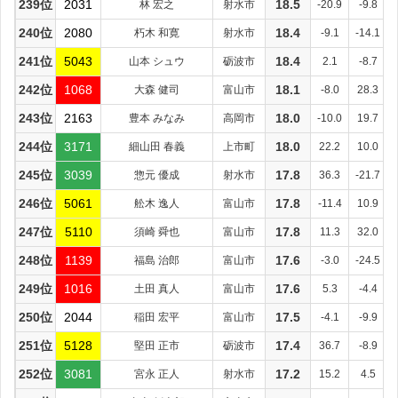
239位
2031
林 宏之
射水市
18.5
-20.9
-9.8
240位
2080
朽木 和寛
射水市
18.4
-9.1
-14.1
241位
5043
山本 シュウ
砺波市
18.4
2.1
-8.7
242位
1068
大森 健司
富山市
18.1
-8.0
28.3
243位
2163
豊本 みなみ
高岡市
18.0
-10.0
19.7
244位
3171
細山田 春義
上市町
18.0
22.2
10.0
245位
3039
惣元 優成
射水市
17.8
36.3
-21.7
246位
5061
舩木 逸人
富山市
17.8
-11.4
10.9
247位
5110
須崎 舜也
富山市
17.8
11.3
32.0
248位
1139
福島 治郎
富山市
17.6
-3.0
-24.5
249位
1016
土田 真人
富山市
17.6
5.3
-4.4
250位
2044
稲田 宏平
富山市
17.5
-4.1
-9.9
251位
5128
堅田 正市
砺波市
17.4
36.7
-8.9
252位
3081
宮永 正人
射水市
17.2
15.2
4.5