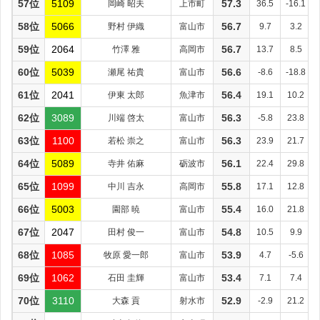
57位
5109
岡崎 昭夫
上市町
57.3
36.5
-16.1
58位
5066
野村 伊織
富山市
56.7
9.7
3.2
59位
2064
竹澤 雅
高岡市
56.7
13.7
8.5
60位
5039
瀬尾 祐貴
富山市
56.6
-8.6
-18.8
61位
2041
伊東 太郎
魚津市
56.4
19.1
10.2
62位
3089
川端 啓太
富山市
56.3
-5.8
23.8
63位
1100
若松 崇之
富山市
56.3
23.9
21.7
64位
5089
寺井 佑麻
砺波市
56.1
22.4
29.8
65位
1099
中川 吉永
高岡市
55.8
17.1
12.8
66位
5003
園部 暁
富山市
55.4
16.0
21.8
67位
2047
田村 俊一
富山市
54.8
10.5
9.9
68位
1085
牧原 愛一郎
富山市
53.9
4.7
-5.6
69位
1062
石田 圭輝
富山市
53.4
7.1
7.4
70位
3110
大森 貢
射水市
52.9
-2.9
21.2