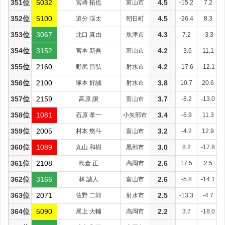
351位
5032
宮崎 拓也
富山市
4.5
-15.2
7.2
352位
5100
追分 渓太
朝日町
4.5
-26.4
8.3
353位
3067
北口 真由
魚津市
4.3
7.2
-3.3
354位
3152
宮本 新吾
富山市
4.2
-3.6
11.1
355位
2160
野尻 昌弘
射水市
4.2
-17.6
-12.1
356位
2100
塚本 好誠
射水市
3.8
10.7
20.6
357位
2159
高原 譲
富山市
3.7
-8.2
-13.0
358位
1081
石原 孝一
小矢部市
3.4
-6.9
11.3
359位
2005
村本 悠斗
富山市
3.2
-4.2
12.9
360位
1089
丸山 和樹
黒部市
3.0
8.2
-17.8
361位
2108
島倉 正
高岡市
2.6
17.5
2.5
362位
3166
林 誠人
富山市
2.6
-5.8
-14.1
363位
2071
佐野 二郎
射水市
2.5
-13.3
-4.7
364位
5090
尾上 大輔
高岡市
2.2
3.7
-18.0