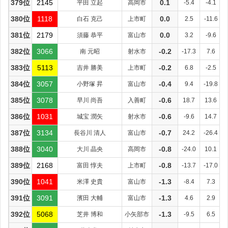
379位
2145
平田 立起
高岡市
0.1
-5.4
-4.1
380位
1118
白石 克己
上市町
0.0
2.5
-11.6
381位
2179
須藤 恭平
富山市
0.0
3.2
-9.6
382位
3066
南 元昭
射水市
-0.2
-17.3
7.6
383位
5113
吉井 勝美
上市町
-0.2
6.8
-2.5
384位
3057
小野塚 昇
富山市
-0.4
9.4
-19.8
385位
3078
早川 尚吾
入善町
-0.6
18.7
13.6
386位
1031
城宝 潤矢
射水市
-0.6
-9.6
14.7
387位
3134
長谷川 清人
富山市
-0.7
24.2
-26.4
388位
3040
大川 晶央
高岡市
-0.8
-24.0
10.1
389位
2168
富田 惇夫
上市町
-0.8
-13.7
-17.0
390位
1041
米澤 史貴
富山市
-1.3
-8.4
7.3
391位
3091
濱田 大輔
富山市
-1.3
4.6
2.9
392位
5068
芝井 博和
小矢部市
-1.3
-9.5
6.5