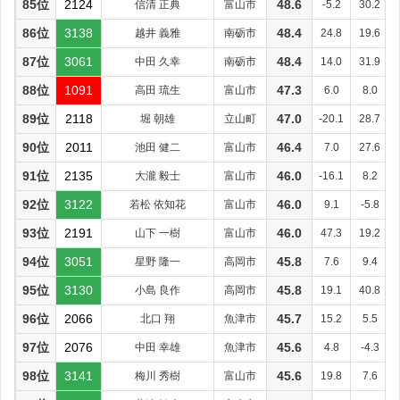
85位
2124
信清 正典
富山市
48.6
-5.2
30.2
86位
3138
越井 義雅
南砺市
48.4
24.8
19.6
87位
3061
中田 久幸
南砺市
48.4
14.0
31.9
88位
1091
高田 琉生
富山市
47.3
6.0
8.0
89位
2118
堀 朝雄
立山町
47.0
-20.1
28.7
90位
2011
池田 健二
富山市
46.4
7.0
27.6
91位
2135
大瀧 毅士
富山市
46.0
-16.1
8.2
92位
3122
若松 依知花
富山市
46.0
9.1
-5.8
93位
2191
山下 一樹
富山市
46.0
47.3
19.2
94位
3051
星野 隆一
高岡市
45.8
7.6
9.4
95位
3130
小島 良作
高岡市
45.8
19.1
40.8
96位
2066
北口 翔
魚津市
45.7
15.2
5.5
97位
2076
中田 幸雄
魚津市
45.6
4.8
-4.3
98位
3141
梅川 秀樹
富山市
45.6
19.8
7.6