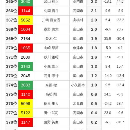
365位
3060
武山 和正
高岡市
2.2
-18.1
44.6
366位
1144
丸岡 宙斗
高岡市
2.1
9.6
-5.9
367位
5052
川崎 百合香
舟橋村
2.0
5.4
-23.2
368位
1004
森野 僚太
富山市
2.0
-6.4
23.7
369位
2164
鈴木 仁
富山市
1.9
35.9
-30.4
370位
1065
山崎 早苗
魚津市
1.8
-5.0
4.1
371位
2089
砂川 雅昭
富山市
1.6
17.6
-6.1
372位
3163
小森 隆正
富山市
1.3
9.4
15.4
373位
2045
髙井 淳行
富山市
1.2
-14.0
-12.4
374位
3083
奈部 徹
小矢部市
1.0
9.5
-12.4
375位
1140
高松 剛
富山市
0.6
24.1
-6.3
376位
5096
稲泉 隼人
氷見市
0.5
-24.2
28.4
377位
5122
田中 武司
高岡市
0.4
23.0
-9.6
378位
1147
藤野 英麿
富山市
0.2
-6.1
-18.7