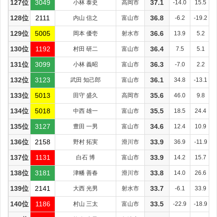
127位
3049
小林 泰史
高岡市
37.1
-14.0
15.5
128位
2111
内山 信之
富山市
36.8
-6.2
-19.2
129位
5005
岡本 優壱
射水市
36.6
13.9
5.2
130位
1192
村田 研二
富山市
36.4
7.5
5.1
131位
3099
小林 義昭
富山市
36.3
-7.0
2.2
132位
3123
武田 知己郎
富山市
36.1
34.8
-13.1
133位
5013
田守 盛久
高岡市
35.6
46.0
9.8
134位
5018
中西 雄一
富山市
35.5
18.5
24.4
135位
3127
豊田 一男
富山市
34.6
12.4
10.9
136位
2158
野村 拓実
滑川市
33.9
36.9
-11.9
137位
1131
白石 博
富山市
33.9
14.2
15.7
138位
3181
津幡 善春
滑川市
33.8
14.0
26.6
139位
2141
大西 光男
射水市
33.7
-6.1
33.9
140位
1186
村山 三太
富山市
33.5
-22.9
-18.9