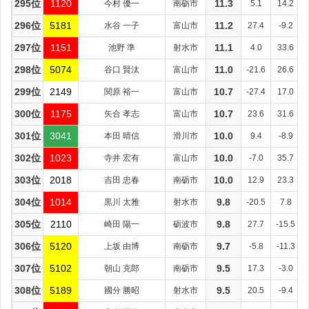
295位
1120
今村 優一
南砺市
11.3
5.1
14.2
296位
5181
水谷 一子
富山市
11.2
27.4
-9.2
297位
1151
池野 準
射水市
11.1
4.0
33.6
298位
5074
谷口 賢汰
富山市
11.0
-21.6
26.6
299位
2149
関原 裕一
富山市
10.7
-27.4
17.0
300位
1175
矢合 孝志
富山市
10.7
23.6
31.6
301位
3041
本田 晴信
滑川市
10.0
9.4
-8.9
302位
1023
寺井 宏有
富山市
10.0
-7.0
35.7
303位
2018
吉田 忠春
南砺市
10.0
12.9
23.3
304位
1014
黒川 太雅
射水市
9.8
-20.5
7.8
305位
2110
崎田 陽一
砺波市
9.8
27.7
-15.5
306位
5120
上坂 由博
南砺市
9.7
-5.8
-11.3
307位
5102
朝山 克郎
南砺市
9.5
17.3
-3.0
308位
5189
國分 勝昭
射水市
9.5
20.5
-9.4