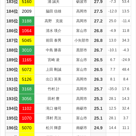
183位
5160
浦 誠夫
砺波市
27.9
-7.3
53.4
184位
2009
脇田 信雄
高岡市
27.5
-12.0
13.5
185位
3188
高野 克規
高岡市
27.2
25.0
-11.4
186位
1064
清水 瑛介
富山市
26.8
-4.9
11.8
187位
5045
前田 泰男
小矢部市
26.8
13.0
34.3
188位
3010
中島 勝喜
黒部市
26.7
-10.1
-4.3
189位
1165
宮崎 凌
富山市
26.5
6.7
-24.9
190位
5072
上田 剛誠
富山市
26.5
7.7
48.4
191位
5126
出口 英美
高岡市
26.3
8.1
8.4
192位
3168
竹村 計
高岡市
25.7
-35.0
17.6
193位
3056
田村 豊
高岡市
25.3
28.1
14.3
194位
1102
滝口 修司
南砺市
25.1
12.5
32.4
195位
1070
澤村 亮汰
富山市
25.1
28.1
3.7
196位
5070
松川 輝彦
南砺市
24.9
14.4
11.1