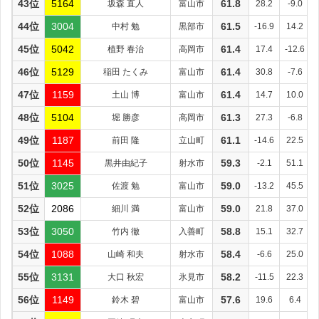
43位
5164
坂森 直人
富山市
61.8
28.2
-9.0
44位
3004
中村 勉
黒部市
61.5
-16.9
14.2
45位
5042
植野 春治
高岡市
61.4
17.4
-12.6
46位
5129
稲田 たくみ
富山市
61.4
30.8
-7.6
47位
1159
土山 博
富山市
61.4
14.7
10.0
48位
5104
堀 勝彦
高岡市
61.3
27.3
-6.8
49位
1187
前田 隆
立山町
61.1
-14.6
22.5
50位
1145
黒井由紀子
射水市
59.3
-2.1
51.1
51位
3025
佐渡 勉
富山市
59.0
-13.2
45.5
52位
2086
細川 満
富山市
59.0
21.8
37.0
53位
3050
竹内 徹
入善町
58.8
15.1
32.7
54位
1088
山崎 和夫
射水市
58.4
-6.6
25.0
55位
3131
大口 秋宏
氷見市
58.2
-11.5
22.3
56位
1149
鈴木 碧
富山市
57.6
19.6
6.4