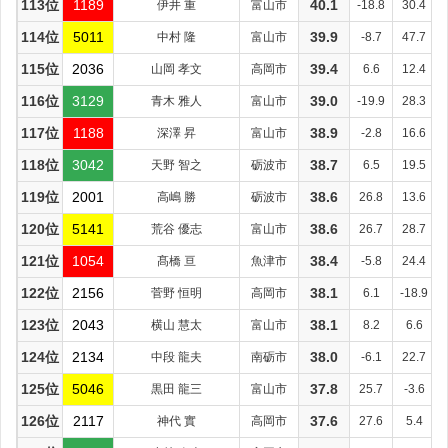
113位
1189
伊井 重
富山市
40.1
-18.8
30.4
114位
5011
中村 隆
富山市
39.9
-8.7
47.7
115位
2036
山岡 孝文
高岡市
39.4
6.6
12.4
116位
3129
青木 雅人
富山市
39.0
-19.9
28.3
117位
1188
深澤 昇
富山市
38.9
-2.8
16.6
118位
3042
天野 智之
砺波市
38.7
6.5
19.5
119位
2001
高嶋 勝
砺波市
38.6
26.8
13.6
120位
5141
荒谷 優志
富山市
38.6
26.7
28.7
121位
1054
髙橋 亘
魚津市
38.4
-5.8
24.4
122位
2156
菅野 恒明
高岡市
38.1
6.1
-18.9
123位
2043
横山 慧太
富山市
38.1
8.2
6.6
124位
2134
中段 龍夫
南砺市
38.0
-6.1
22.7
125位
5046
黒田 龍三
富山市
37.8
25.7
-3.6
126位
2117
神代 實
高岡市
37.6
27.6
5.4