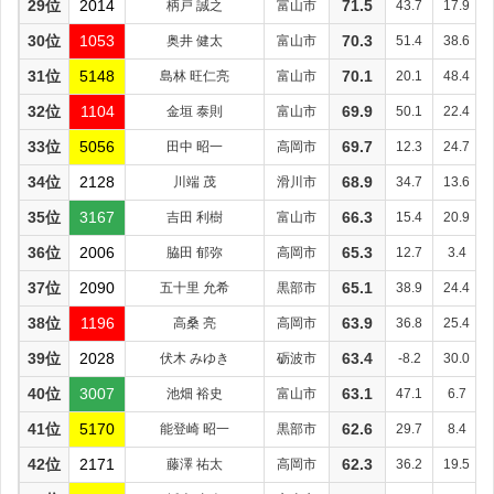
29位
2014
柄戸 誠之
富山市
71.5
43.7
17.9
30位
1053
奥井 健太
富山市
70.3
51.4
38.6
31位
5148
島林 旺仁亮
富山市
70.1
20.1
48.4
32位
1104
金垣 泰則
富山市
69.9
50.1
22.4
33位
5056
田中 昭一
高岡市
69.7
12.3
24.7
34位
2128
川端 茂
滑川市
68.9
34.7
13.6
35位
3167
吉田 利樹
富山市
66.3
15.4
20.9
36位
2006
脇田 郁弥
高岡市
65.3
12.7
3.4
37位
2090
五十里 允希
黒部市
65.1
38.9
24.4
38位
1196
高桑 亮
高岡市
63.9
36.8
25.4
39位
2028
伏木 みゆき
砺波市
63.4
-8.2
30.0
40位
3007
池畑 裕史
富山市
63.1
47.1
6.7
41位
5170
能登崎 昭一
黒部市
62.6
29.7
8.4
42位
2171
藤澤 祐太
高岡市
62.3
36.2
19.5