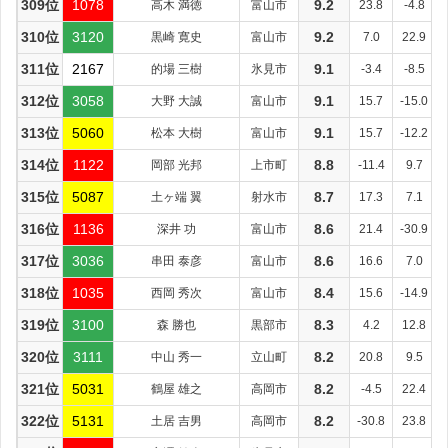
309位
1078
高木 満徳
富山市
9.2
23.8
-4.8
310位
3120
黒崎 寛史
富山市
9.2
7.0
22.9
311位
2167
的場 三樹
氷見市
9.1
-3.4
-8.5
312位
3058
大野 大誠
富山市
9.1
15.7
-15.0
313位
5060
松本 大樹
富山市
9.1
15.7
-12.2
314位
1122
岡部 光邦
上市町
8.8
-11.4
9.7
315位
5087
土ヶ端 翼
射水市
8.7
17.3
7.1
316位
1136
深井 功
富山市
8.6
21.4
-30.9
317位
3036
串田 泰彦
富山市
8.6
16.6
7.0
318位
1035
西岡 秀次
富山市
8.4
15.6
-14.9
319位
3100
森 勝也
黒部市
8.3
4.2
12.8
320位
3111
中山 秀一
立山町
8.2
20.8
9.5
321位
5031
鶴屋 雄之
高岡市
8.2
-4.5
22.4
322位
5131
土居 吉男
高岡市
8.2
-30.8
23.8