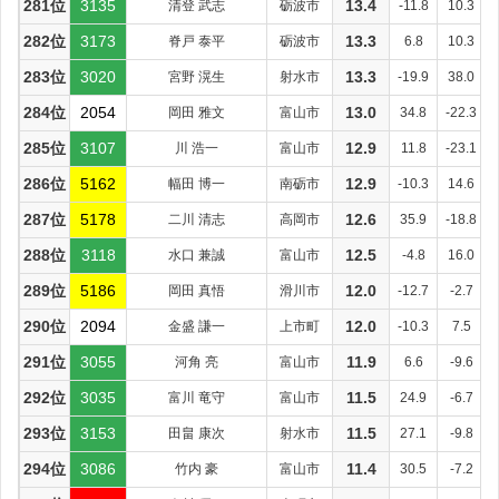
281位
3135
清登 武志
砺波市
13.4
-11.8
10.3
282位
3173
脊戸 泰平
砺波市
13.3
6.8
10.3
283位
3020
宮野 滉生
射水市
13.3
-19.9
38.0
284位
2054
岡田 雅文
富山市
13.0
34.8
-22.3
285位
3107
川 浩一
富山市
12.9
11.8
-23.1
286位
5162
幅田 博一
南砺市
12.9
-10.3
14.6
287位
5178
二川 清志
高岡市
12.6
35.9
-18.8
288位
3118
水口 兼誠
富山市
12.5
-4.8
16.0
289位
5186
岡田 真悟
滑川市
12.0
-12.7
-2.7
290位
2094
金盛 謙一
上市町
12.0
-10.3
7.5
291位
3055
河角 亮
富山市
11.9
6.6
-9.6
292位
3035
富川 竜守
富山市
11.5
24.9
-6.7
293位
3153
田畠 康次
射水市
11.5
27.1
-9.8
294位
3086
竹内 豪
富山市
11.4
30.5
-7.2