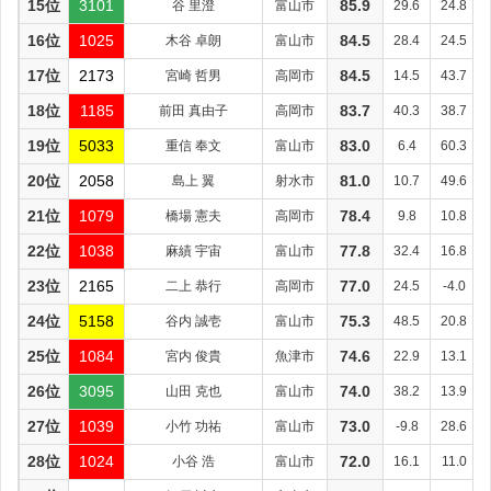
15位
3101
谷 里澄
富山市
85.9
29.6
24.8
16位
1025
木谷 卓朗
富山市
84.5
28.4
24.5
17位
2173
宮崎 哲男
高岡市
84.5
14.5
43.7
18位
1185
前田 真由子
高岡市
83.7
40.3
38.7
19位
5033
重信 奉文
富山市
83.0
6.4
60.3
20位
2058
島上 翼
射水市
81.0
10.7
49.6
21位
1079
橋場 憲夫
高岡市
78.4
9.8
10.8
22位
1038
麻績 宇宙
富山市
77.8
32.4
16.8
23位
2165
二上 恭行
高岡市
77.0
24.5
-4.0
24位
5158
谷内 誠壱
富山市
75.3
48.5
20.8
25位
1084
宮内 俊貴
魚津市
74.6
22.9
13.1
26位
3095
山田 克也
富山市
74.0
38.2
13.9
27位
1039
小竹 功祐
富山市
73.0
-9.8
28.6
28位
1024
小谷 浩
富山市
72.0
16.1
11.0