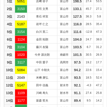
1位
5051
吉﨑 容子
富山市
198.5
27.4
53.5
2位
3150
庄司 文男
富山市
133.1
45.7
27.1
3位
2143
青石 祥宣
富山市
127.5
36.3
5.8
4位
5187
岩坪 仁之
富山市
116.0
28.5
35.4
5位
3154
白川 英二
富山市
111.6
-12.8
47.3
6位
1124
金田 拓朗
富山市
104.0
24.7
38.0
7位
3104
藤川 友陽
富山市
103.5
6.7
31.2
8位
1020
今井 源次朗
南砺市
101.5
30.5
26.9
9位
3117
中田 愛子
高岡市
97.5
19.2
17.7
10位
5084
山下 今朝夫
富山市
94.2
22.6
15.4
11位
2049
米﨑 康弘
富山市
93.5
18.5
52.4
12位
5147
田中 信義
射水市
92.1
-4.3
47.2
13位
1109
川崎 寿久
射水市
91.1
27.4
25.8
14位
1177
坂森 哲夫
富山市
89.4
9.5
14.2