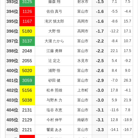
393位
3125
藤森 翔
射水市
-1.5
7.1
7.5
394位
1126
佐伯 真弓
富山市
-1.6
-5.5
-4.4
395位
1167
滝沢 慎太郎
高岡市
-1.6
-8.6
15.7
396位
5180
大野 悟
高岡市
-1.7
-12.2
17.1
397位
3137
大瀧 たから
富山市
-2.2
-8.4
10.7
398位
2048
江藤 勇輝
富山市
-2.2
22.1
17.5
399位
2055
辻 定之
氷見市
-2.5
5.4
-9.2
400位
5020
浦野 悟
富山市
-2.6
8.4
9.0
401位
3059
砂田 健
富山市
-2.9
-7.0
26.3
402位
5156
松本 照雄
上市町
-3.0
17.8
-4.1
403位
5038
与野木 力
富山市
-3.0
5.9
21.9
404位
2131
塩谷 衣恵
富山市
-3.1
-11.6
7.8
405位
2129
今村 伸平
南砺市
-3.1
12.8
-18.9
406位
2121
饗庭 あき
富山市
-3.3
-14.1
-16.7