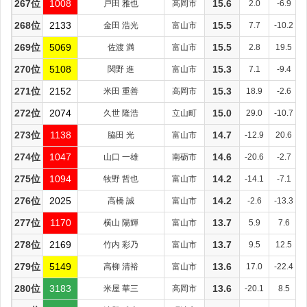
267位
1008
戸田 雅也
高岡市
15.6
2.0
-6.9
268位
2133
金田 浩光
富山市
15.5
7.7
-10.2
269位
5069
佐渡 満
富山市
15.5
2.8
19.5
270位
5108
関野 進
富山市
15.3
7.1
-9.4
271位
2152
米田 重善
高岡市
15.3
18.9
-2.6
272位
2074
久世 隆浩
立山町
15.0
29.0
-10.7
273位
1138
脇田 光
富山市
14.7
-12.9
20.6
274位
1047
山口 一雄
南砺市
14.6
-20.6
-2.7
275位
1094
牧野 哲也
富山市
14.2
-14.1
-7.1
276位
2025
高橋 誠
富山市
14.2
-2.6
-13.3
277位
1170
横山 陽輝
富山市
13.7
5.9
7.6
278位
2169
竹内 彩乃
富山市
13.7
9.5
12.5
279位
5149
高柳 清裕
富山市
13.6
17.0
-22.4
280位
3183
米屋 華三
高岡市
13.6
-20.1
8.5