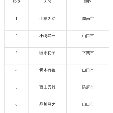
順位
氏名
地区
1
山根久治
周南市
2
小崎昇一
山口市
3
頃末初子
下関市
4
青木有義
山口市
5
西山秀雄
防府市
6
品川昌之
山口市