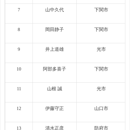
7
山中久代
下関市
8
岡田静子
下関市
9
井上道雄
光市
10
阿部多喜子
下関市
11
山根 誠
光市
12
伊藤守正
山口市
13
清水正彦
防府市