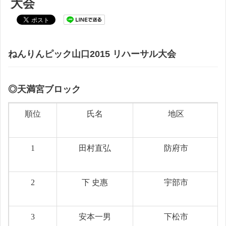
大会
ねんりんピック山口2015 リハーサル大会
◎天満宮ブロック
順位
氏名
地区
1
田村直弘
防府市
2
下 史惠
宇部市
3
安本一男
下松市