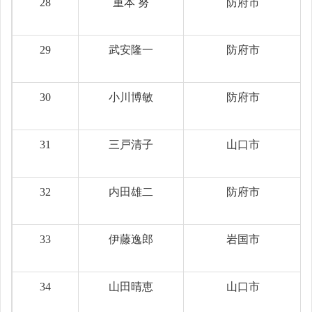
28
重本 努
防府市
29
武安隆一
防府市
30
小川博敏
防府市
31
三戸清子
山口市
32
内田雄二
防府市
33
伊藤逸郎
岩国市
34
山田晴恵
山口市