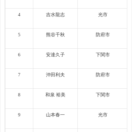
4
吉水龍志
光市
5
熊谷千秋
防府市
6
安達久子
下関市
7
沖田利夫
防府市
8
和泉 裕美
下関市
9
山本春一
光市