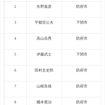
2
矢野嘉彦
防府市
3
宇都宮公夫
下関市
4
高山岳秀
防府市
5
伊藤武士
下関市
6
田村圭史郎
防府市
7
山根良雄
防府市
8
國本寛治
防府市