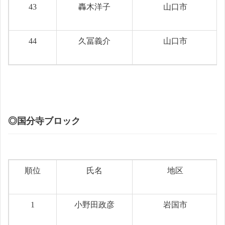
43
轟木洋子
山口市
44
久冨義介
山口市
◎国分寺ブロック
順位
氏名
地区
1
小野田政彦
岩国市