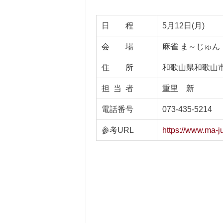
日 程
5月12日(月)
会 場
麻雀 ま～じゅん
住 所
和歌山県和歌山市
担 当 者
重里 新
電話番号
073-435-5214
参考URL
https://www.ma-j