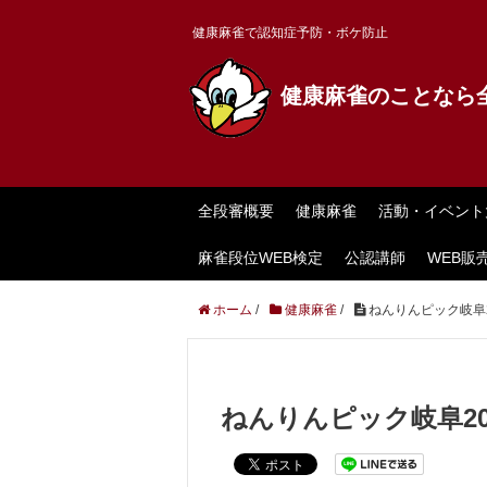
健康麻雀で認知症予防・ボケ防止
健康麻雀のことなら
全段審概要
健康麻雀
活動・イベント
麻雀段位WEB検定
公認講師
WEB販
ホーム
/
健康麻雀
/
ねんりんピック岐阜2
ねんりんピック岐阜20