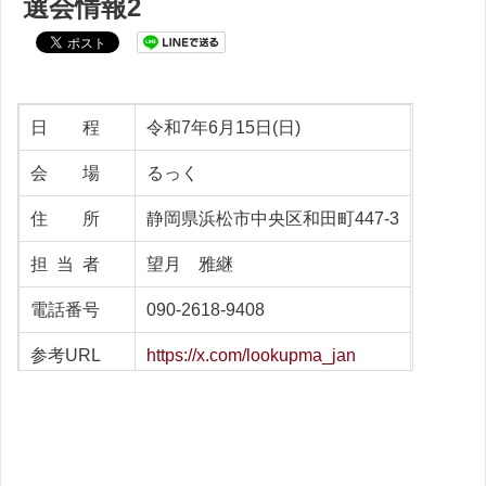
選会情報2
日 程
令和7年6月15日(日)
会 場
るっく
住 所
静岡県浜松市中央区和田町447-3
担 当 者
望月 雅継
電話番号
090-2618-9408
参考URL
https://x.com/lookupma_jan