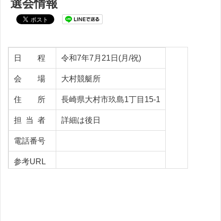
選会情報
日 程
令和7年7月21日(月/祝)
会 場
大村競艇所
住 所
長崎県大村市玖島1丁目15-1
担 当 者
詳細は後日
電話番号
参考URL