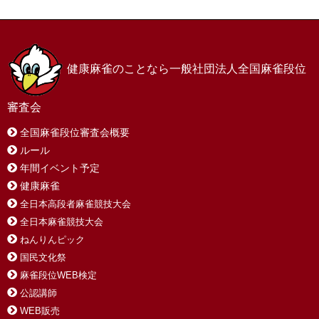
健康麻雀のことなら一般社団法人全国麻雀段位
審査会
全国麻雀段位審査会概要
ルール
年間イベント予定
健康麻雀
全日本高段者麻雀競技大会
全日本麻雀競技大会
ねんりんピック
国民文化祭
麻雀段位WEB検定
公認講師
WEB販売