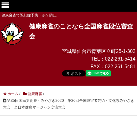
健康麻雀で認知症予防・ボケ防止
健康麻雀のことなら全国麻雀段位審査
会
宮城県仙台市青葉区立町25-1-302
TEL：
022-261-5414
FAX：
022-261-5481
ホーム
/
健康麻雀
/
第35回国民文化祭・みやざき2020 第20回全国障害者芸術・文化祭みやざき
大会 全日本健康マージャン交流大会