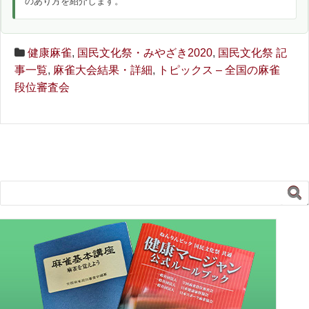
のあり方を紹介します。
健康麻雀
,
国民文化祭・みやざき2020
,
国民文化祭 記
事一覧
,
麻雀大会結果・詳細
,
トピックス – 全国の麻雀
段位審査会
