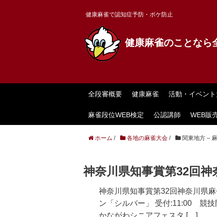
健康麻雀で認知症予防・ボケ防止
健康麻雀のことなら
全段審概要
健康麻雀
活動・イベント
麻雀段位WEB検定
公認講師
WEB販
ホーム
/
各地の麻雀大会
/
関東地方 – 
神奈川県知事賞第32回神
神奈川県知事賞第32回神奈川県麻雀競
ン「シルバー」 受付:11:00 競技開
かながわシニアフェスタ […]