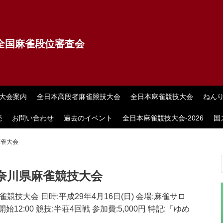
全国麻雀段位審査会
大会案内
全日本高段者麻雀競技大会
全日本麻雀競技大会
ねん
売
お問い合わせ
過去のイベント
全日本麻雀競技大会-2026
国
麻雀大会
奈川県麻雀競技大会
技大会 日時:平成29年4月16日(日) 会場:麻雀サロ
始12:00 競技:半荘4回戦 参加費:5,000円 特記:「ゆめ