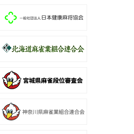
237
1106
竹橋まり子
富山市
4.6
238
5044
森田 陽三
高岡市
4
239
3107
碓井 清
富山市
3.9
240
1064
日水 亮輔
富山市
3.9
241
5005
横山 行男
射水市
3.8
242
3077
高田 正弘
立山町
3.8
243
3041
久津呂武由
高岡市
3.7
244
3068
荒木 裕一
射水市
3.7
245
5126
堀 祐一
富山市
3.7
246
3119
吉田 博幸
富山市
3.3
247
5004
石崎 治男
高岡市
3.2