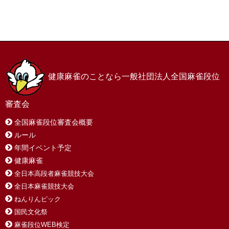
269
5033
東川 和夫
射水市
△ 2.9
ホーム
お問い合わせ
サイトマップ
プライバシーポリシー
270
2060
池田 茂夫
南砺市
△ 3.0
271
1003
橋場 憲夫
高岡市
△ 3.2
272
1065
河原 光顕
南砺市
△ 3.5
健康麻雀のことなら一般社団法人全国麻雀段位
273
2048
河合 耕一
南砺市
△ 3.5
審査会
274
5042
島田 栄一
富山市
△ 3.6
全国麻雀段位審査会概要
ルール
275
1050
佐賀野弘司
富山市
△ 3.7
年間イベント予定
276
2058
平井 保信
富山市
△ 3.7
健康麻雀
全日本高段者麻雀競技大会
277
1107
田中 聡士
氷見市
△ 3.7
全日本麻雀競技大会
ねんりんピック
278
2124
宮本 肇
立山町
△ 3.7
国民文化祭
279
5112
田口 徹
氷見市
△ 4.0
麻雀段位WEB検定