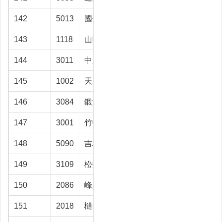
142
5013
國分 勝昭
射水市
26
143
1118
山田 明
富山市
26
144
3011
中川 義雄
高岡市
26
145
1002
天王地 力
射水市
25.6
146
3084
鍛治 睦男
射水市
25.6
147
3001
竹中 慎
富山市
24.5
148
5090
吉坂 信宏
富山市
24.5
149
3109
松井 俊一
魚津市
24.3
150
2086
峰尾 賢
富山市
24.1
151
2018
樋口 利治
高岡市
23.9