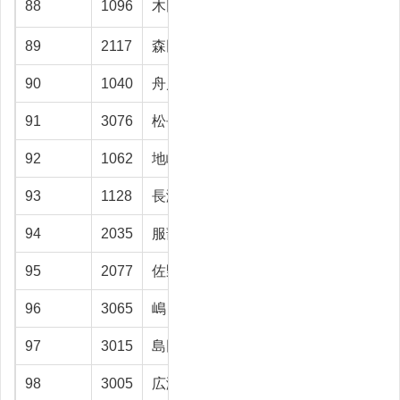
88
1096
木田祥三郎
高岡市
39.5
89
2117
森田 清孝
富山市
39.1
90
1040
舟川 信義
富山市
38.8
91
3076
松長 勉
射水市
38.8
92
1062
地崎 敬子
高岡市
38.7
93
1128
長瀬 芳治
高岡市
38.6
94
2035
服部 正伸
富山市
38.2
95
2077
佐野 幸弘
射水市
38.1
96
3065
嶋 義憲
高岡市
37.5
97
3015
島田 明光
高岡市
37.3
98
3005
広瀬 功
富山市
37.2