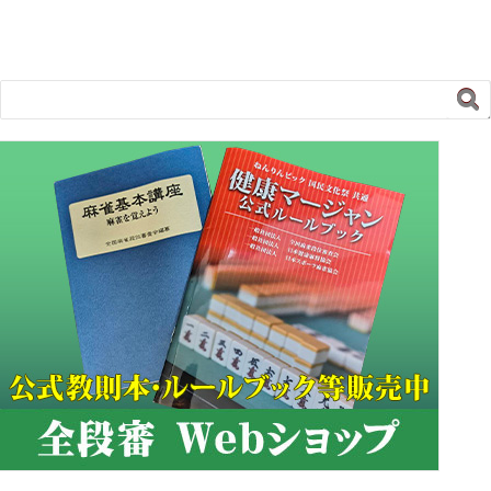
205
1020
吉田 正則
富山市
13.4
206
5019
南 秀樹
富山市
13.2
207
2012
北村征三郎
砺波市
12.2

208
3073
坂森 哲夫
富山市
12
209
2100
野坂 誠司
入善町
11.7
210
2055
広沢 晶子
高岡市
11.5
211
1001
舘田 誠二
南砺市
10.9
212
1093
北川 逸夫
富山市
10.7
213
2111
矢野 哲也
射水市
10
214
3044
水野 良憲
射水市
8.6
215
1100
紺谷 健次
高岡市
8.2