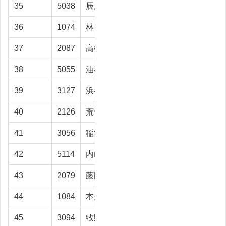
35
5038
辰尾 保
富山市
61.1
36
1074
林 鉄雄
射水市
60.1
37
2087
高橋 進
射水市
60.1
38
5055
油谷 栄治
射水市
60.1
39
3127
浜谷 順三
富山市
59
40
2126
荒俣 進
富山市
55.9
41
3056
稲垣 勝広
射水市
55.7
42
5114
内山 信之
富山市
55.7
43
2079
藤岡 誠
富山市
55.5
44
1084
本多 寛
富山市
55.3
45
3094
牧野 善樹
富山市
55.1