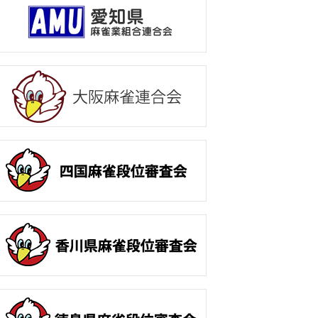
248
2107
八幡 清信
射水市
3.1
249
5111
細川 玲子
南砺市
2.9
250
5130
大牧 敏揵
富山市
2.7
251
2127
稲垣 孝志
高岡市
0.8
252
3126
寺岡 幸雄
富山市
0.6
253
1060
松井 昇次
富山市
0.3
254
3028
河合三千代
富山市
0.3
255
2074
竹森 節
富山市
0.2
256
3003
鎌倉 亨祐
高岡市
0.2
257
2038
松井 俊隆
高岡市
△ 0.1
258
1099
二口 憲夫
射水市
△ 0.6