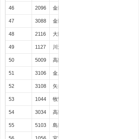
46
2096
金田 壮一
砺波市
54.5
47
3088
金田 貴光
立山町
53.3
48
2116
大門 直一
上市町
52.2
49
1127
川渕 章
射水市
52
50
5009
高岡 紀厚
射水市
52
51
3106
金尾 善博
富山市
51.7
52
3108
矢口 ハル
富山市
51
53
1044
牧野 克己
富山市
50.8
54
3034
高田 三男
射水市
49.6
55
5103
島田喜美子
立山町
49.6
56
1056
宮本 正
富山市
49.3