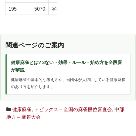
195
5070
谷井 勉
富山市
14.9
196
3110
高嶋 裕哉
富山市
14.7
197
2049
串田 正昭
射水市
14.6
関連ページのご案内
198
5066
山下今朝夫
富山市
14.6
199
5069
須藤 恭平
富山市
14.4
健康麻雀とは? 3ない・効果・ルール・始め方を全段審
が解説
200
3057
藤村 亘
富山市
14
健康麻雀の基本的な考え方や、当団体が大切にしている健康麻雀
201
3101
山田 義春
魚津市
13.9
のあり方を紹介します。
202
2128
中田 孜
立山町
13.8
健康麻雀
,
トピックス – 全国の麻雀段位審査会
,
中部
203
5049
澤田 嵩
富山市
13.5
地方 – 麻雀大会
204
5127
幅 二三男
立山町
13.5