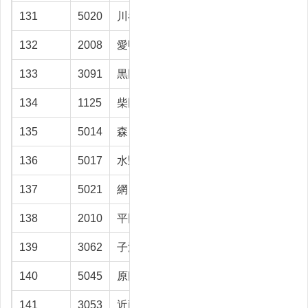
131
5020
川谷 紀夫
高岡市
28.2
132
2008
愛甲 俊博
滑川市
28.2
133
3091
黒田 紘治
富山市
28
134
1125
柴田 榮宏
富山市
27.9
135
5014
森 勝久
上市町
27.6
136
5017
水野 晃
射水市
27.3
137
5021
網 哲夫
射水市
27
138
2010
平田 勝保
高岡市
26.9
139
3062
子浦 章
富山市
26.7
140
5045
原田 俊夫
富山市
26.3
141
3053
近藤 智章
高岡市
26.2