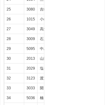
25
3080
吉﨑 猛
射水市
65.6
26
1015
小山 富保
高岡市
65
27
3049
高畑修三郎
高岡市
64.5
28
3009
石原 俊男
富山市
64.2
29
5095
中島富美子
高岡市
63.7
30
2013
山田 裕
射水市
63.3
31
2029
塩谷 衣恵
富山市
62.8
32
3123
渡辺 秀一
富山市
61.9
33
3033
開 義雄
富山市
61.8
34
5036
楠 義信
高岡市
61.3