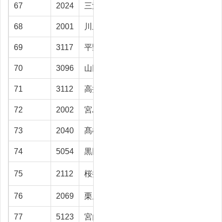
67
2024
三浦 繁行
滑川市
45.8
68
2001
川上 浩志
射水市
45.2
69
3117
平野 三千雄
射水市
44.9
70
3096
山田 正夫
高岡市
44
71
3112
高井 凱史
上市町
43.9
72
2002
宮島 暢彰
高岡市
43.4
73
2040
髙松 道雄
富山市
43.3
74
5054
黒田 岳
高岡市
43.3
75
2112
桜井 清
小矢部市
43
76
2069
栗原 孝吉
射水市
42.9
77
5123
宮内 俊貴
魚津市
42.7