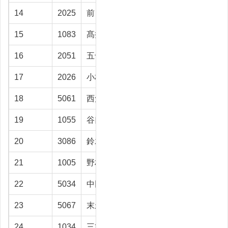
14
2025
前 勝之
射水市
78.8
15
1083
髙井 清
富山市
73.7
16
2051
五十嵐敏子
富山市
73.4
17
2026
小林 範雄
高岡市
71
18
5061
西角 浩
富山市
70.5
19
1055
谷口 尚登
富山市
70.3
20
3086
鈴木 理仁
富山市
70
21
1005
野村 隆
上市町
67.7
22
5034
中田 健
入善町
67.6
23
5067
末永 敬量
射水市
67.3
24
1034
三箇喜八郎
射水市
66