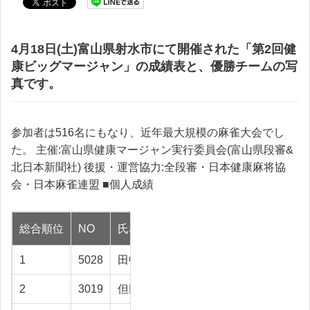
4月18日(土)富山県射水市にて開催された「第2回健
康ビッグマージャン」の成績表と、優勝チームの写
真です。
参加者は516名にもなり、近年最大規模の麻雀大会でし
た。 主催:富山県健康マージャン実行委員会(富山県段審&
北日本新聞社) 後援・運営協力:全段審・日本健康麻将協
会・日本麻雀連盟 ■個人成績
総合順位
NO
氏名
地区
合計
1
5028
田中 俊夫
高岡市
127.1
2
3019
但田 敬介
高岡市
98.5