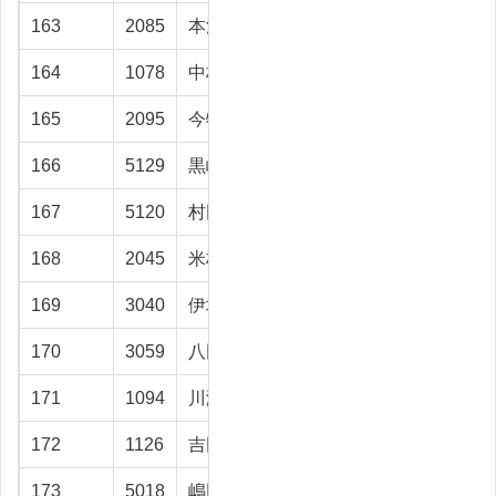
163
2085
本江 正和
富山市
22
164
1078
中林 学
射水市
21.2
165
2095
今牧 繁
射水市
20.6
166
5129
黒崎 寛史
富山市
20.5
167
5120
村田 清
氷見市
20.4
168
2045
米林 勇
射水市
20.1
169
3040
伊坂 孝
富山市
20.1
170
3059
八田 泰典
砺波市
20
171
1094
川渕 定雄
富山市
19.9
172
1126
吉田 安治
富山市
19.1
173
5018
嶋田 雄介
上市町
19.1