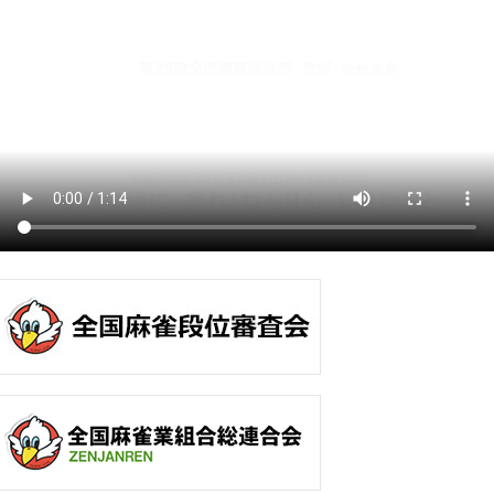
227
2119
吉岡 勉
高岡市
6.3
228
3078
藤山誠一郎
富山市
6.1
229
2016
上田 幹泰
砺波市
6
230
1009
岡田 実
南砺市
5.8
231
5085
石坂 勉
富山市
5.7
232
3010
岡部 光邦
上市町
5.4
233
1082
釣 孝都志
射水市
5.3
234
3118
草別 拓法
富山市
5.3
235
1014
海老 康夫
射水市
5.2
236
2056
平井 康夫
氷見市
4.7