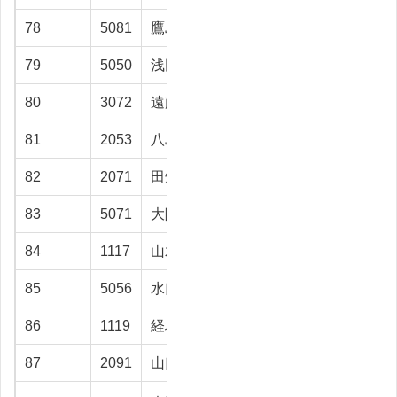
78
5081
鷹島荘一郎
富山市
42.5
79
5050
浅田 光
高岡市
42.4
80
3072
遠藤 和善
射水市
41.8
81
2053
八島 盈夫
射水市
41.4
82
2071
田畑 宏
富山市
41.2
83
5071
大隅 秀明
射水市
40.8
84
1117
山木 康榮
富山市
40.1
85
5056
水口 留悦
上市町
39.8
86
1119
経塚 勝廣
滑川市
39.8
87
2091
山口 武司
射水市
39.7