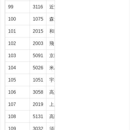
99
3116
近堂 隆之
滑川市
37.1
100
1075
森元 育男
富山市
36.9
101
2015
和田 暁典
富山市
36.8
102
2003
飛 晋
富山市
36.5
103
5091
京田 徹夫
高岡市
35.8
104
5026
米島 義征
魚津市
35
105
1051
宇城 正敏
富山市
34.5
106
3058
高越ヨシ子
富山市
34.4
107
2019
上原 仁志
富山市
34
108
5131
高田 文太
入善町
33.3
109
3032
須藤 晃平
富山市
33.3