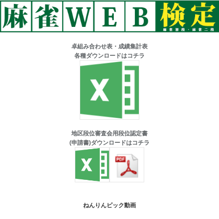
216
2047
高田 節子
富山市
7.9
217
3036
大野 英治
富山市
7.9
卓組み合わせ表・成績集計表
218
5074
田村 敏一
富山市
7.8
各種ダウンロードはコチラ
219
3098
宮内 詔
富山市
7.5
220
5046
藤田 稔
高岡市
7.5
221
1115
大村 信義
魚津市
7.3
222
1004
角田 秀旺
富山市
7.3
地区段位審査会用段位認定書
(申請書)ダウンロードはコチラ
223
3035
小竹 正記
高岡市
7.1
224
2097
花上寿満子
富山市
7
225
2122
伊藤 泰雄
富山市
6.9
ねんりんピック動画
226
3025
松本 重則
富山市
6.5