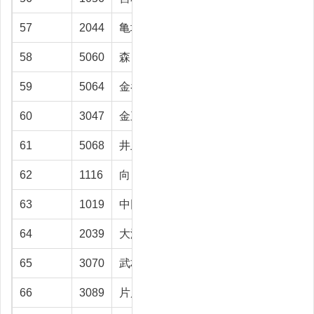
57
2044
亀坂 信紘
上市町
49.2
58
5060
森 結
滑川市
49.1
59
5064
金谷 寿夫
砺波市
49
60
3047
金三津 弘
魚津市
48.9
61
5068
井上 博
砺波市
48.7
62
1116
向 成二
高岡市
48.2
63
1019
中田 幹夫
高岡市
47.2
64
2039
大瀧 毅士
富山市
46.7
65
3070
武村 寿
富山市
46.1
66
3089
片岸 吉充
南砺市
45.9