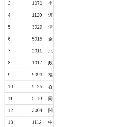
3
1070
串田 貢
射水市
92
4
1120
渡辺 晴彦
高岡市
91.5
5
3029
清水 輝
富山市
88.4
6
5015
金盛 広治
富山市
87.8
7
2011
北森 清志
富山市
84.2
8
1017
政二 恵子
魚津市
82.8
9
5093
福島 良孝
富山市
82.5
10
5125
谷川 忠志
富山市
81.9
11
5110
岡本 宗
富山市
81.1
12
3004
関野 進
富山市
81
13
1112
中川 謙三
高岡市
79.5