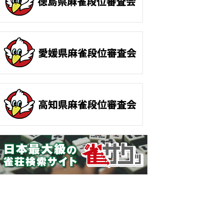
259
5010
田城 育生
魚津市
△ 0.7
260
1109
森嶋 光二
富山市
△ 0.9
261
2125
福村 浩
富山市
△ 1.2
262
2057
加嶋 憲一
射水市
△ 1.2
263
5082
坂井 和海
富山市
△ 1.8
264
3079
水内 義弘
砺波市
△ 1.8
265
3007
小森 翔太
高岡市
△ 2.5
266
5121
西野 章一
富山市
△ 2.5
267
3027
織田 浩昭
高岡市
△ 2.6
268
1108
宮嶋 孝安
高岡市
△ 2.6