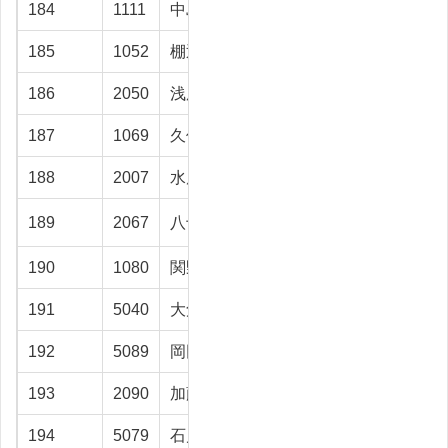
184
1111
中島 浩文
射水市
16.7
185
1052
棚辺 勇輔
富山市
16.6
186
2050
浅尾 亮平
富山市
16.4
187
1069
久保 智
氷見市
16.1
188
2007
水原 博
富山市
15.9
189
2067
八十島清一郎
富山市
15.9
190
1080
関野 鉄平
富山市
15.8
191
5040
大角 良明
高岡市
15.7
192
5089
岡田 正治
富山市
15.7
193
2090
加藤 能樹
富山市
15.6
194
5079
石川 勝美
射水市
15.1