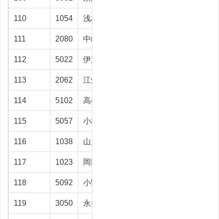
110
1054
浅村 昭男
高岡市
33.1
111
2080
中嶋 裕一
砺波市
33
112
5022
伊東 正一
魚津市
32.1
113
2062
江畑 俊文
富山市
32
114
5102
高橋耕四郎
富山市
31.4
115
5057
小板 拓也
富山市
31.3
116
1038
山川眞一郎
射水市
30.9
117
1023
岡田 直人
高岡市
30.4
118
5092
小野 崇
砺波市
30.2
119
3050
永井 正博
富山市
30