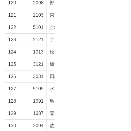
120
2098
野原 祥正
富山市
29.9
121
2103
東 摩記
射水市
29.8
122
5101
金垣 泰則
富山市
29.8
123
2121
宇治橋和彦
富山市
29.6
124
1013
松浦 典子
立山町
29.5
125
3121
栃澤総司
黒部市
29.4
126
3031
田村 豊
高岡市
29.2
127
5105
水間 勇治
富山市
28.8
128
1091
鳥田 正俊
射水市
28.7
129
1087
青木 正男
富山市
28.3
130
2094
佐脇 隆志
富山市
28.3