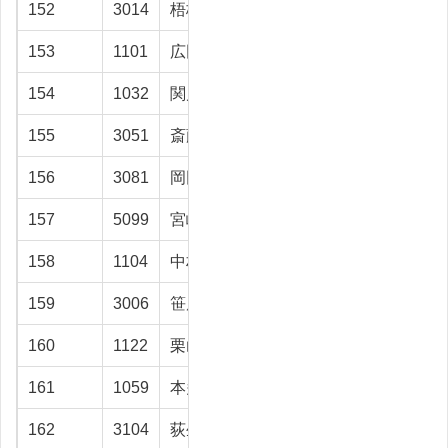
152
3014
梧桐 角也
南砺市
23.7
153
1101
広田 彰
富山市
23.6
154
1032
関川 潤一
富山市
23.5
155
3051
斎藤 和芳
砺波市
23.5
156
3081
岡田 雅文
富山市
23.1
157
5099
宮嶋 隆一
魚津市
23
158
1104
中村 照義
高岡市
22.8
159
3006
笹原 正勝
黒部市
22.6
160
1122
栗山 明子
富山市
22.5
161
1059
本多 盛光
富山市
22.2
162
3104
荻生 富雄
立山町
22.2