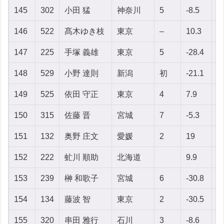
145
302
小田 猛
神奈川
5
-8.5
3
146
522
髙木ゆき枝
東京
–
10.3
-9
147
225
手塚 義雄
東京
5
-28.4
-
148
529
小野 達則
新潟
初
-21.1
-
149
525
依田 守正
東京
4
7.9
-
150
315
佐藤 晋
宮城
7
-5.3
1
151
132
奥野 庄文
愛媛
2
19
-1
152
222
虻川 順助
北海道
9.9
-
153
239
榊 和歌子
宮城
6
-30.8
-4
154
134
藤波 智
東京
2
-30.5
-
155
320
串田 雅行
石川
3
-8.6
1