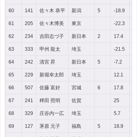
60
141
佐々木 恭平
新潟
5
-18.9
-
61
205
佐々木博美
東京
-22.3
6
62
234
吉田志づ子
新日本
2
17.4
-
63
333
甲州 龍太
埼玉
-21.5
4
64
242
清宮 昇
新日本
5
-7.2
-8
65
229
新堀幸太郎
埼玉
12.1
2
66
507
佐藤 富好
宮城
6
17.8
3
67
241
稗田 照明
佐賀
25
-
68
329
庄谷内一広
埼玉
5.7
-
69
127
茅原 元子
福島
5
18.9
3