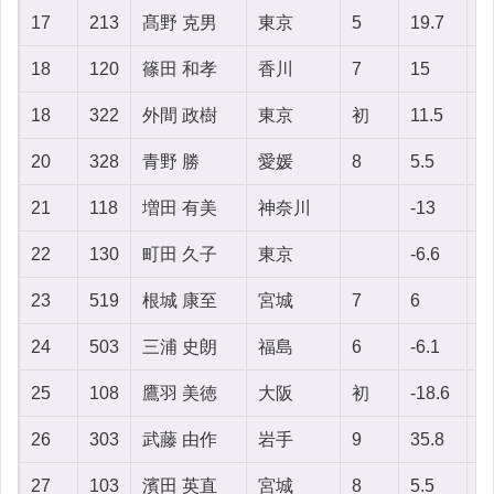
17
213
髙野 克男
東京
5
19.7
8
18
120
篠田 和孝
香川
7
15
1
18
322
外間 政樹
東京
初
11.5
5
20
328
青野 勝
愛媛
8
5.5
1
21
118
増田 有美
神奈川
-13
3
22
130
町田 久子
東京
-6.6
-
23
519
根城 康至
宮城
7
6
8
24
503
三浦 史朗
福島
6
-6.1
1
25
108
鷹羽 美徳
大阪
初
-18.6
2
26
303
武藤 由作
岩手
9
35.8
-
27
103
濱田 英直
宮城
8
5.5
1