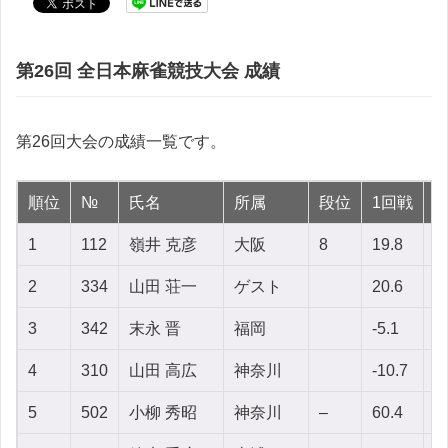
第26回 全日本麻雀競技大会 成績
第26回大会の成績一覧です。
順位
№
氏名
所属
段位
1回戦
2
1
112
嶺井 克彦
大阪
8
19.8
-
2
334
山田 荘一
ゲスト
20.6
1
3
342
末永 晋
福岡
-5.1
1
4
310
山田 高広
神奈川
-10.7
5
5
502
小柳 秀昭
神奈川
–
60.4
6