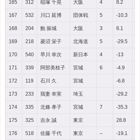
165
312
稲塚 千晃
大阪
4
8.2
-
167
532
川口 延博
団体戦
5
-10.3
-9
168
204
鮑 振城
大阪
3
8.1
-1
169
218
菱沼 栄子
北海道
5
-29.5
-
170
540
早川 幸次
新日本
4
-13
-
171
339
阿部美枝子
宮城
6
-4.9
-
172
119
石川 久
宮城
-6.8
-5
173
233
我妻 幸実
埼玉
-29.2
-8
174
335
北條 孝子
宮城
7
-35.3
7
175
325
吉永 誠
東京
28.8
-
176
518
佐藤 千代
東京
–
-19.1
-9