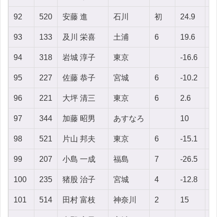
92
520
安藤 進
石川
初
24.9
-2
93
133
及川 栄喜
土浦
6
19.6
9
94
318
岩城 淳子
東京
-16.6
4
95
227
佐藤 恭子
宮城
6
-10.2
-1
96
221
大坪 清三
東京
6
2.6
1
97
344
加藤 昭男
あすなろ
10
-
98
521
片山 邦夫
東京
6
-15.1
-
99
207
小島 一成
福島
7
-26.5
3
100
235
猪股 治子
宮城
4
-12.8
3
101
514
田村 富枝
神奈川
2
15
-