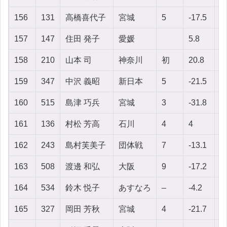
156
131
高橋喜代子
宮城
5
-17.5
2
157
147
住田 発子
愛媛
5.8
1
158
210
山本 司
神奈川
初
20.8
-
159
347
中沢 義昭
新日本
5
-21.5
1
160
515
島津 巧兵
宮城
3
-31.8
1
161
136
村松 芳高
石川
4
4
-
162
243
島村芙美子
団体戦
7
-13.1
-
163
508
渡邊 和弘
大阪
9
-17.2
2
164
534
鈴木 悦子
あすなろ
–
-4.2
-6
165
327
岡田 芳秋
宮城
4
-21.7
-