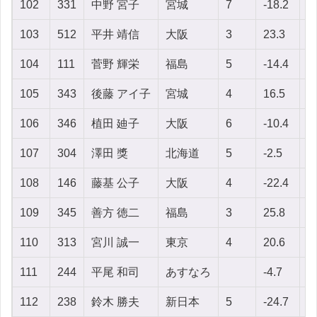
102
331
中野 宮子
宮城
7
-18.2
5
103
512
平井 靖信
大阪
3
23.3
1
104
111
菅野 輝栄
福島
5
-14.4
1
105
343
後藤 アイ子
宮城
4
16.5
-
106
346
植田 廸子
大阪
6
-10.4
1
107
304
澤田 獎
北海道
5
-2.5
-
108
146
藤基 公子
大阪
4
-22.4
4
109
345
善方 徳二
福島
3
25.8
7
110
313
宮川 誠一
東京
4
20.6
7
111
244
平尾 和司
あすなろ
-4.7
-
112
238
鈴木 勝夫
新日本
5
-24.7
1