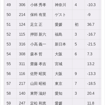
49
306
小林 秀孝
神奈川
4
-10.3
2
50
214
保科 有里
ゲスト
-9
2
51
124
足立 正
愛媛
初
36.7
-
52
115
押部 新六
福島
3
-16.7
-9
53
316
小高 義一
新日本
5
-21.5
2
54
308
森本 哲
大阪
6
7.3
1
55
311
齋藤 孝吉
宮城
13.2
-
56
116
佐野 昭英
大阪
9
-13.3
8
57
217
山田 昭裕
東京
7
-18.5
3
58
140
東野 滋好
愛知
3
20.4
-
59
247
定松 和恵
愛媛
11.8
-