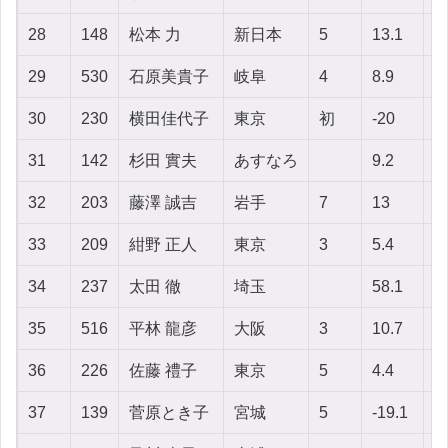
28
148
松本 力
新日本
5
13.1
1
29
530
石原美貴子
岐阜
4
8.9
2
30
230
横田佳代子
東京
初
-20
2
31
142
杉田 實夫
あすなろ
9.2
-
32
203
藤澤 誠吉
岩手
7
13
-
33
209
紺野 正人
東京
3
5.4
1
34
237
太田 徹
埼玉
58.1
1
35
516
平林 龍彦
大阪
3
10.7
2
36
226
佐藤 禮子
東京
5
4.4
6
37
139
菅原とき子
宮城
5
-19.1
3