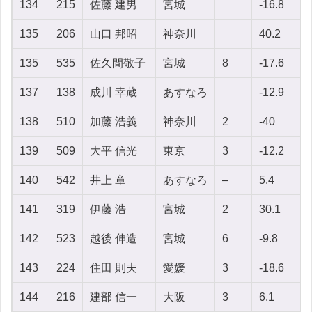
134
215
佐藤 建男
宮城
-16.8
-5
135
206
山口 邦昭
神奈川
40.2
-8
135
535
佐久間敬子
宮城
8
-17.6
4
137
138
成川 幸蔵
あすなろ
-12.9
-
138
510
加藤 浩義
神奈川
2
-40
-
139
509
大平 信光
東京
3
-12.2
-1
140
542
井上 章
あすなろ
–
5.4
-
141
319
伊藤 浩
宮城
2
30.1
-
142
523
越後 伸造
宮城
6
-9.8
-
143
224
住田 則夫
愛媛
3
-18.6
-2
144
216
建部 信一
大阪
3
6.1
-1