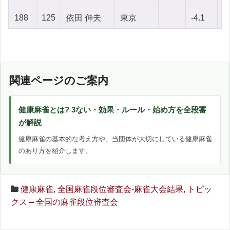
188
125
依田 伸夫
東京
-4.1
-
関連ページのご案内
健康麻雀とは? 3ない・効果・ルール・始め方を全段審
が解説
健康麻雀の基本的な考え方や、当団体が大切にしている健康麻雀
のあり方を紹介します。
健康麻雀
,
全国麻雀段位審査会-麻雀大会結果
,
トピッ
クス – 全国の麻雀段位審査会