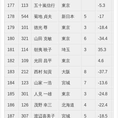
177
113
五十嵐信行
東京
-5.3
-6
178
544
菊地 貞夫
新日本
5
-17
-
179
101
徳光 尊
東京
3
-18.4
-
180
321
山田 克敏
東京
6
-34.4
-7
181
114
朝夷 映子
埼玉
3
35.3
-
182
109
光田 昌平
東京
4.6
-
183
212
西村 知貢
大阪
8
-37.7
7
184
123
山家 一浩
宮城
7
-13.6
7
185
301
人見 一雄
東京
3
-24.8
-
186
126
茂野 幸三
北海道
4
-22.4
-
187
307
渡辺喜美子
宮城
5
-18.5
-