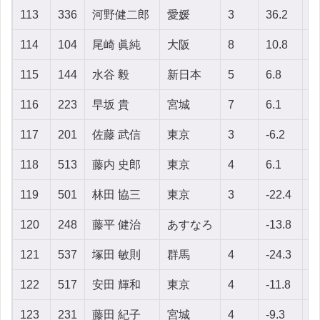
113
336
河野健二郎
愛媛
3
36.2
-6
114
104
尾崎 眞純
大阪
8
10.8
-
115
144
水谷 毅
新日本
5
6.8
2
116
223
早坂 貴
宮城
7
6.1
4
117
201
佐藤 武信
東京
3
-6.2
1
118
513
藤内 史郎
東京
4
6.1
-
119
501
林田 協三
東京
3
-22.4
4
120
248
藤平 健治
あすなろ
-13.8
4
121
537
塚田 敏則
群馬
4
-24.3
-1
122
517
安田 輝和
東京
4
-11.8
1
123
231
藤田 紀子
宮城
4
-9.3
1