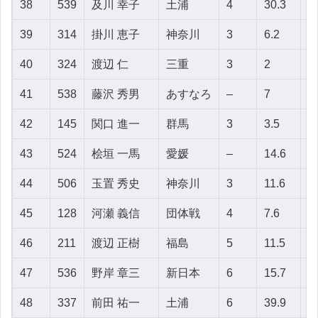
38
539
及川 幸子
土浦
4
30.3
7
39
314
掛川 恵子
神奈川
3
6.2
-9
40
324
渡辺 仁
三重
3
2
1
41
538
藤沢 秀男
あすなろ
–
7
2
42
145
関口 進一
群馬
3
3.5
2
43
524
桧垣 一馬
愛媛
–
14.6
-
44
506
玉置 秀史
神奈川
3
11.6
2
45
128
河瀬 義信
団体戦
4
7.6
1
46
211
渡辺 正樹
福島
5
11.5
-
47
536
野岸 章三
新日本
6
15.7
1
48
337
前田 祐一
土浦
6
39.9
-