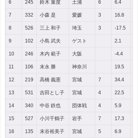
6
245
鈴木 重度
土浦
6
6.4
2
7
332
小森 是
愛媛
3
16.8
-7
8
526
三上 和子
埼玉
3
-17.5
3
9
102
小島 武夫
ゲスト
2.1
7
10
246
木内 範子
大阪
-4.4
4
11
106
末永 勝
神奈川
19.5
1
12
219
高橋 義憲
宮城
7
34.4
6
13
531
吉田とし子
宮城
4
22.5
5
14
340
中谷 鉄也
団体戦
4
5.9
1
15
527
小川千鶴子
岩手
7
17.3
6
16
135
末谷裕美子
宮城
5
6.9
4