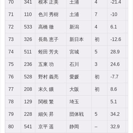
70
341
根本 正美
土浦
4
-21.4
1
71
110
色川 秀樹
土浦
7
-10
9
72
533
高橋 徹
新潟
4
6.1
-7
73
326
長島 恵子
新日本
初
-12.6
-5
74
511
蛭田 芳夫
宮城
5
28.9
-
75
236
五東 功
石川
3
24.6
-
76
528
野村 義亮
愛媛
初
-7.7
1
77
208
末久 鑛
大阪
初
8.6
-
78
129
関根 繁
埼玉
5.1
3
79
228
細矢 昇
団体戦
5
34.2
2
80
541
京平 遥
静岡
–
32.9
-