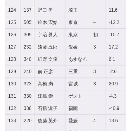
124
137
野口 但
埼玉
11.6
-
125
505
鈴木 宏始
東京
–
-12.2
-
126
309
宇治 眞人
東京
初
-10.7
9
127
232
遠藤 五郎
愛媛
3
17.2
-6
128
348
細野 文俊
あすなろ
6.1
-8
129
240
前 正彦
三重
3
-2.6
-8
130
323
高橋 満
宮城
3
20.9
9
131
330
江橋 崇
ゲスト
-4.3
-
132
338
石橋 淑子
福岡
-40.9
-
133
220
後藤 英介
愛媛
4
13.6
-