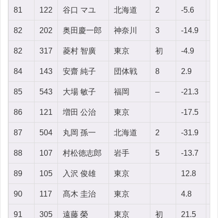
81
122
谷口 マユ
北海道
2
-5.6
1
82
202
奥田慶一郎
神奈川
3
-14.9
2
82
317
菱村 智廣
東京
初
-4.9
6
84
143
安齋 純子
団体戦
8
2.9
-2
85
543
大場 敏子
福岡
–
-21.3
-
86
121
増田 公治
東京
-17.5
-3
87
504
丸岡 孫一
北海道
2
-31.9
1
88
107
村松徳志郎
岩手
5
-13.7
1
89
105
入沢 俊雄
東京
12.8
-
90
117
髙木 圭治
東京
4.8
1
91
305
遠藤 榮
東京
初
21.5
6