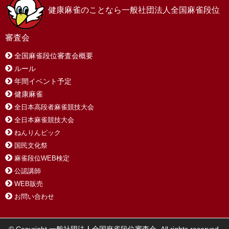
健康麻雀のことなら一般社団法人全国麻雀段位
審査会
全国麻雀段位審査会概要
ルール
年間イベント予定
健康麻雀
全日本高段者麻雀競技大会
全日本麻雀競技大会
ねんりんピック
国民文化祭
麻雀段位WEB検定
公認講師
WEB販売
お問い合わせ
© Copyright 一般社団法人全国麻雀段位審査会. All rights reserved.