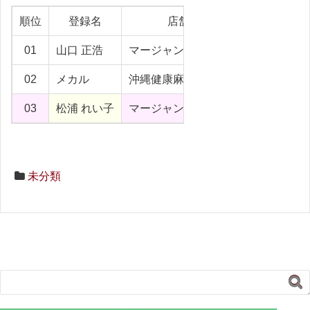
順位
登録名
店舗
エリア
01
山口 正浩
マージャンSITEN
宮崎県
02
メカル
沖縄健康麻雀教室
沖縄県
03
松浦 れい子
マージャンクラブ凡
静岡県
未分類
