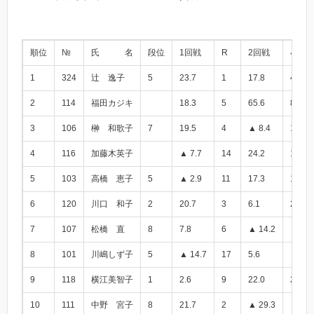
順位
№
氏 名
段位
1回戦
R
2回戦
小計
1
324
辻 逸子
5
23.7
1
17.8
41.5
2
114
福田カジキ
18.3
5
65.6
83.9
3
106
榊 和歌子
7
19.5
4
▲ 8.4
11.1
4
116
加藤木英子
▲ 7.7
14
24.2
16.5
5
103
高橋 恵子
5
▲ 2.9
11
17.3
14.4
6
120
川口 和子
2
20.7
3
6.1
26.8
7
107
松橋 直
8
7.8
6
▲ 14.2
▲ 6.4
8
101
川嶋しず子
5
▲ 14.7
17
5.6
▲ 9.1
9
118
横江美智子
1
2.6
9
22.0
24.6
10
111
中野 宮子
8
21.7
2
▲ 29.3
▲ 7.6