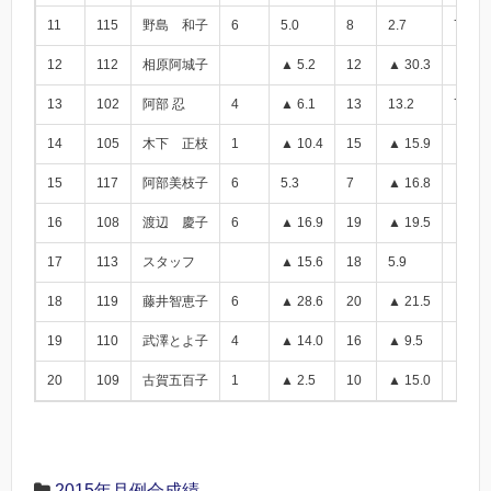
11
115
野島 和子
6
5.0
8
2.7
7.7
12
112
相原阿城子
▲ 5.2
12
▲ 30.3
▲ 35.
13
102
阿部 忍
4
▲ 6.1
13
13.2
7.1
14
105
木下 正枝
1
▲ 10.4
15
▲ 15.9
▲ 26.
15
117
阿部美枝子
6
5.3
7
▲ 16.8
▲ 11.
16
108
渡辺 慶子
6
▲ 16.9
19
▲ 19.5
▲ 36.
17
113
スタッフ
▲ 15.6
18
5.9
▲ 9.7
18
119
藤井智恵子
6
▲ 28.6
20
▲ 21.5
▲ 50.
19
110
武澤とよ子
4
▲ 14.0
16
▲ 9.5
▲ 23.
20
109
古賀五百子
1
▲ 2.5
10
▲ 15.0
▲ 17.
2015年月例会成績