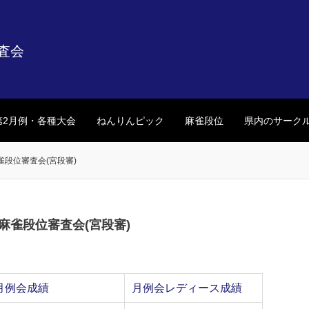
査会
第2月例・各種大会
ねんりんピック
麻雀段位
県内のサーク
麻雀段位審査会(宮段審)
県麻雀段位審査会(宮段審)
月例会成績
月例会レディース成績