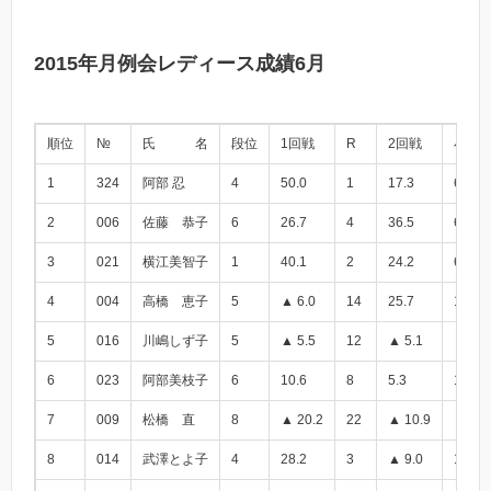
2015年月例会レディース成績6月
順位
№
氏 名
段位
1回戦
R
2回戦
小計
1
324
阿部 忍
4
50.0
1
17.3
67.3
2
006
佐藤 恭子
6
26.7
4
36.5
63.2
3
021
横江美智子
1
40.1
2
24.2
64.3
4
004
高橋 恵子
5
▲ 6.0
14
25.7
19.7
5
016
川嶋しず子
5
▲ 5.5
12
▲ 5.1
▲ 10.
6
023
阿部美枝子
6
10.6
8
5.3
15.9
7
009
松橋 直
8
▲ 20.2
22
▲ 10.9
▲ 31.
8
014
武澤とよ子
4
28.2
3
▲ 9.0
19.2