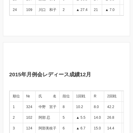
24
109
川口 和子
2
▲ 27.4
21
▲ 7.0
▲ 34.
2015年月例会レディース成績12月
順位
№
氏 名
段位
1回戦
R
2回戦
小計
1
324
中野 宮子
8
10.2
8.0
42.2
52.4
2
102
阿部 忍
5
▲ 5.5
14.0
26.8
21.3
3
124
阿部美枝子
6
▲ 6.7
15.0
14.4
7.7