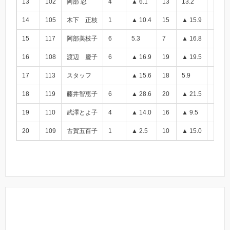
13
102
阿部 忍
4
▲ 6.1
13
13.2
7.1
14
105
木下 正枝
1
▲ 10.4
15
▲ 15.9
▲ 26.
15
117
阿部美枝子
6
5.3
7
▲ 16.8
▲ 11.
16
108
渡辺 慶子
6
▲ 16.9
19
▲ 19.5
▲ 36.
17
113
スタッフ
▲ 15.6
18
5.9
▲ 9.7
18
119
藤井智恵子
6
▲ 28.6
20
▲ 21.5
▲ 50.
19
110
武澤とよ子
4
▲ 14.0
16
▲ 9.5
▲ 23.
20
109
古賀五百子
1
▲ 2.5
10
▲ 15.0
▲ 17.