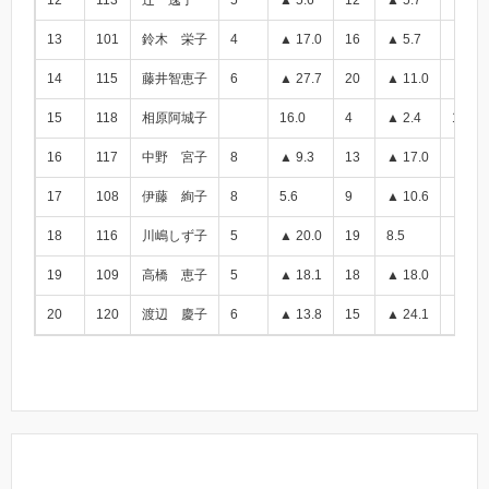
12
113
辻 逸子
5
▲ 5.6
12
▲ 5.7
▲ 11.
13
101
鈴木 栄子
4
▲ 17.0
16
▲ 5.7
▲ 22.
14
115
藤井智恵子
6
▲ 27.7
20
▲ 11.0
▲ 38.
15
118
相原阿城子
16.0
4
▲ 2.4
13.6
16
117
中野 宮子
8
▲ 9.3
13
▲ 17.0
▲ 26.
17
108
伊藤 絢子
8
5.6
9
▲ 10.6
▲ 5.0
18
116
川嶋しず子
5
▲ 20.0
19
8.5
▲ 11.
19
109
高橋 恵子
5
▲ 18.1
18
▲ 18.0
▲ 36.
20
120
渡辺 慶子
6
▲ 13.8
15
▲ 24.1
▲ 37.