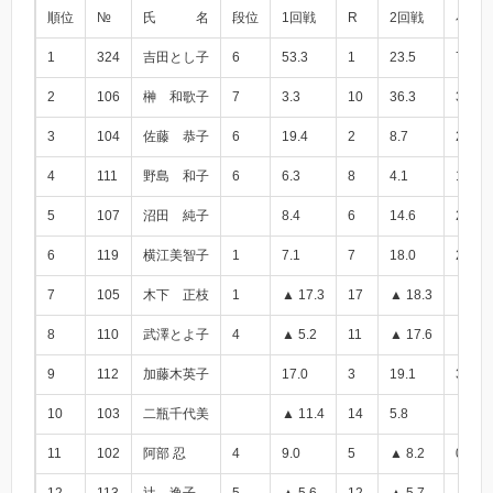
順位
№
氏 名
段位
1回戦
R
2回戦
小計
1
324
吉田とし子
6
53.3
1
23.5
76.8
2
106
榊 和歌子
7
3.3
10
36.3
39.6
3
104
佐藤 恭子
6
19.4
2
8.7
28.1
4
111
野島 和子
6
6.3
8
4.1
10.4
5
107
沼田 純子
8.4
6
14.6
23.0
6
119
横江美智子
1
7.1
7
18.0
25.1
7
105
木下 正枝
1
▲ 17.3
17
▲ 18.3
▲ 35.
8
110
武澤とよ子
4
▲ 5.2
11
▲ 17.6
▲ 22.
9
112
加藤木英子
17.0
3
19.1
36.1
10
103
二瓶千代美
▲ 11.4
14
5.8
▲ 5.6
11
102
阿部 忍
4
9.0
5
▲ 8.2
0.8