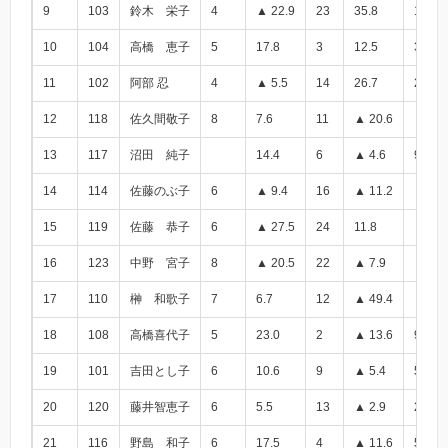
9
103
鈴木 栄子
4
▲ 22.9
23
35.8
12.9
10
104
高橋 恵子
5
17.8
3
12.5
30.3
11
102
阿部 忍
4
▲ 5.5
14
26.7
21.2
12
118
佐久間敬子
8
7.6
11
▲ 20.6
▲ 13.
13
117
沼田 純子
14.4
6
▲ 4.6
9.8
14
114
佐藤のぶ子
6
▲ 9.4
16
▲ 11.2
▲ 20.
15
119
佐藤 恭子
6
▲ 27.5
24
11.8
▲ 15.
16
123
中野 宮子
8
▲ 20.5
22
▲ 7.9
▲ 28.
17
110
榊 和歌子
7
6.7
12
▲ 49.4
▲ 42.
18
108
高橋喜代子
5
23.0
2
▲ 13.6
9.4
19
101
吉田とし子
6
10.6
9
▲ 5.4
5.2
20
120
藤井智恵子
6
5.5
13
▲ 2.9
2.6
21
116
野島 和子
6
17.5
4
▲ 11.6
5.9