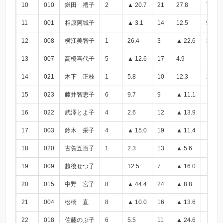
10
010
鎌田 禮子
2
▲ 20.7
21
27.8
7.1
11
001
相原阿城子
▲ 3.1
14
12.5
9.4
12
008
横江美智子
1
26.4
3
▲ 22.6
3.8
13
007
高橋喜代子
5
▲ 12.6
17
4.9
▲ 7.7
14
021
木下 正枝
1
5.8
10
12.3
18.1
15
023
藤井智恵子
6
9.7
9
▲ 11.1
▲ 1.4
16
022
武澤とよ子
4
2.6
12
▲ 13.9
▲ 11.
17
003
鈴木 栄子
4
▲ 15.0
19
▲ 11.4
▲ 26.
18
020
古賀五百子
1
2.3
13
▲ 5.6
▲ 3.3
19
009
越後せつ子
12.5
7
▲ 16.0
▲ 3.5
20
015
中野 宮子
8
▲ 44.4
24
▲ 8.8
▲ 53.
21
004
松橋 直
8
▲ 10.0
16
▲ 13.6
▲ 23.
22
018
佐藤のぶ子
6
5.5
11
▲ 24.6
▲ 19.