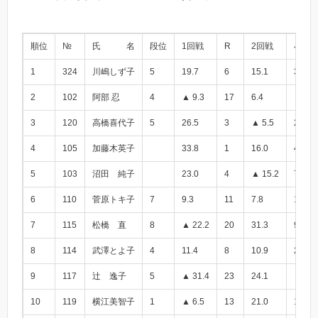
順位
№
氏 名
段位
1回戦
R
2回戦
小計
1
324
川嶋しず子
5
19.7
6
15.1
34.8
2
102
阿部 忍
4
▲ 9.3
17
6.4
▲ 2.9
3
120
高橋喜代子
5
26.5
3
▲ 5.5
21.0
4
105
加藤木英子
33.8
1
16.0
49.8
5
103
沼田 純子
23.0
4
▲ 15.2
7.8
6
110
菅原トキ子
7
9.3
11
7.8
17.1
7
115
松橋 直
8
▲ 22.2
20
31.3
9.1
8
114
武澤とよ子
4
11.4
8
10.9
22.3
9
117
辻 逸子
5
▲ 31.4
23
24.1
▲ 7.3
10
119
横江美智子
1
▲ 6.5
13
21.0
14.5