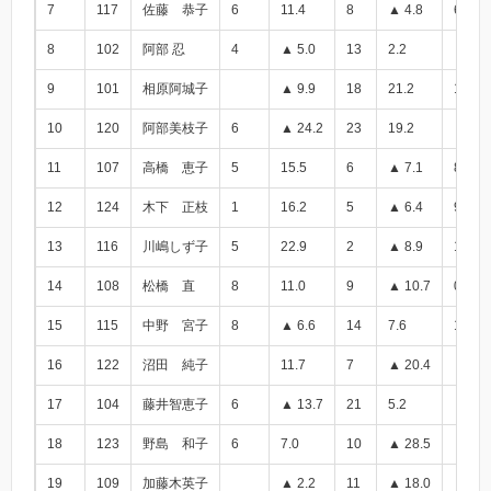
7
117
佐藤 恭子
6
11.4
8
▲ 4.8
6.6
8
102
阿部 忍
4
▲ 5.0
13
2.2
▲ 2.8
9
101
相原阿城子
▲ 9.9
18
21.2
11.3
10
120
阿部美枝子
6
▲ 24.2
23
19.2
▲ 5.0
11
107
高橋 恵子
5
15.5
6
▲ 7.1
8.4
12
124
木下 正枝
1
16.2
5
▲ 6.4
9.8
13
116
川嶋しず子
5
22.9
2
▲ 8.9
14.0
14
108
松橋 直
8
11.0
9
▲ 10.7
0.3
15
115
中野 宮子
8
▲ 6.6
14
7.6
1.0
16
122
沼田 純子
11.7
7
▲ 20.4
▲ 8.7
17
104
藤井智恵子
6
▲ 13.7
21
5.2
▲ 8.5
18
123
野島 和子
6
7.0
10
▲ 28.5
▲ 21.
19
109
加藤木英子
▲ 2.2
11
▲ 18.0
▲ 20.