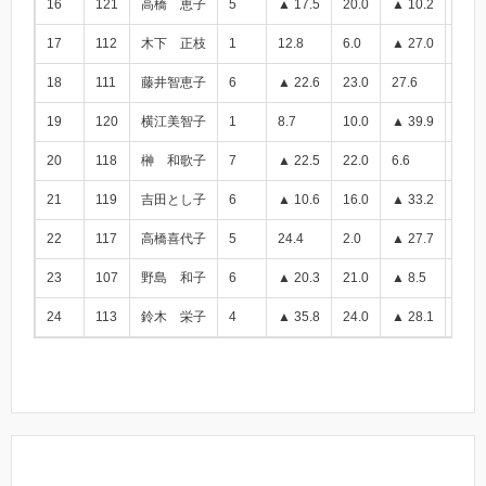
16
121
高橋 恵子
5
▲ 17.5
20.0
▲ 10.2
▲ 27
17
112
木下 正枝
1
12.8
6.0
▲ 27.0
▲ 14
18
111
藤井智恵子
6
▲ 22.6
23.0
27.6
5.0
19
120
横江美智子
1
8.7
10.0
▲ 39.9
▲ 31
20
118
榊 和歌子
7
▲ 22.5
22.0
6.6
▲ 15
21
119
吉田とし子
6
▲ 10.6
16.0
▲ 33.2
▲ 43
22
117
高橋喜代子
5
24.4
2.0
▲ 27.7
▲ 3.
23
107
野島 和子
6
▲ 20.3
21.0
▲ 8.5
▲ 28
24
113
鈴木 栄子
4
▲ 35.8
24.0
▲ 28.1
▲ 63