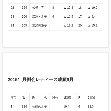
22
124
松橋 直
8
▲ 15.3
18
▲ 19.9
▲ 35.
23
106
武澤とよ子
4
▲ 11.5
17
▲ 9.4
▲ 20.
24
105
三浦美重子
▲ 19.2
20
▲ 15.9
▲ 35.
2015年月例会レディース成績9月
順位
№
氏 名
段位
1回戦
R
2回戦
小計
1
324
佐藤のぶ子
19.4
4
32.0
51.4