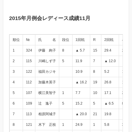
2015年月例会レディース成績11月
順位
№
氏 名
段位
1回戦
R
2回戦
小計
1
324
伊藤 絢子
8
▲ 5.7
15
29.4
23.7
2
115
川嶋しず子
5
11.9
7
▲ 12.0
▲ 0.1
3
122
福田カジキ
10.9
8
5.2
16.1
4
112
加藤木英子
▲ 16.2
19
26.8
10.6
5
107
横江美智子
1
7.7
10
17.1
24.8
6
109
辻 逸子
5
15.2
5
▲ 6.5
8.7
7
113
相原阿城子
▲ 20.0
21
19.8
▲ 0.2
8
121
木下 正枝
1
24.9
1
5.8
30.7