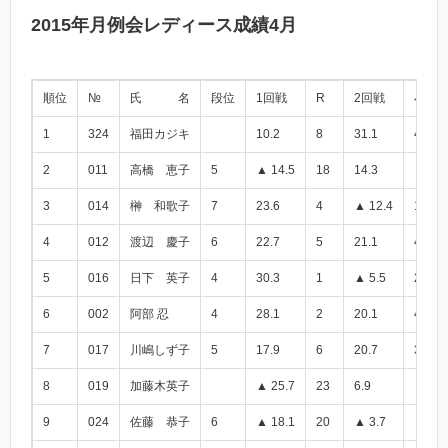
2015年月例会レディース成績4月
順位
№
氏 名
段位
1回戦
R
2回戦
小計
1
324
福田カジキ
10.2
8
31.1
41.3
2
011
高橋 恵子
5
▲ 14.5
18
14.3
▲ 0.2
3
014
榊 和歌子
7
23.6
4
▲ 12.4
11.2
4
012
渡辺 慶子
6
22.7
5
21.1
43.8
5
016
日下 英子
4
30.3
1
▲ 5.5
24.8
6
002
阿部 忍
4
28.1
2
20.1
48.2
7
017
川嶋しず子
5
17.9
6
20.7
38.6
8
019
加藤木英子
▲ 25.7
23
6.9
▲ 18.
9
024
佐藤 恭子
6
▲ 18.1
20
▲ 3.7
▲ 21.