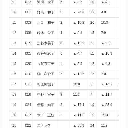
9
013
渡辺 慶子
6
▲ 3.2
10
▲ 4.1
▲ 7.3
10
001
野島 和子
6
▲ 24.8
23
4.9
▲ 19.
11
003
川口 和子
2
▲ 19.2
20
10.3
▲ 8.9
12
008
鈴木 栄子
4
▲ 8.8
15
7.9
▲ 0.9
13
015
加藤木英子
8
▲ 19.5
21
▲ 5.5
▲ 25.
14
005
藤井智恵子
6
▲ 4.7
11
▲ 18.3
▲ 23.
15
020
古賀五百子
1
▲ 5.5
12
▲ 4.3
▲ 9.8
16
010
榊 和歌子
7
▲ 12.3
17
7.0
▲ 5.3
17
011
相原阿城子
20.0
5
▲ 14.2
5.8
18
019
中野 宮子
8
11.2
7
▲ 11.7
▲ 0.5
19
024
伊藤 絢子
8
▲ 17.4
19
▲ 35.9
▲ 53.
20
017
木下 正枝
1
▲ 11.6
16
15.3
3.7
21
022
スタッフ
▲ 33.3
24
11.9
▲ 21.