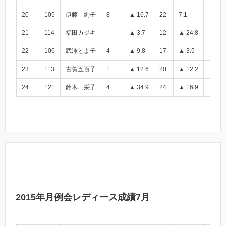
20
105
伊藤 絢子
8
▲ 16.7
22
7.1
▲ 9.6
21
114
福田カジキ
▲ 3.7
12
▲ 24.8
▲ 28.
22
106
武澤とよ子
4
▲ 9.8
17
▲ 3.5
▲ 13.
23
113
古賀五百子
1
▲ 12.6
20
▲ 12.2
▲ 24.
24
121
鈴木 栄子
4
▲ 34.9
24
▲ 16.9
▲ 51.
2015年月例会レディース成績7月