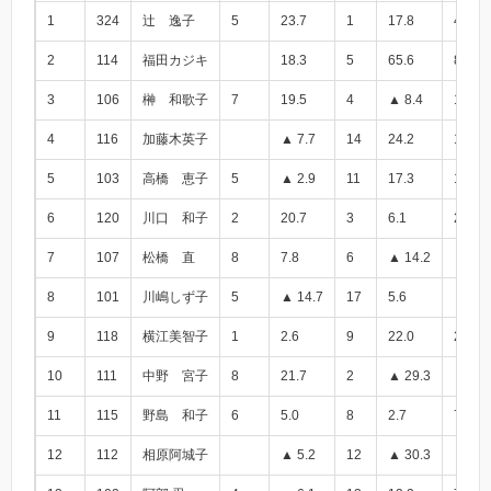
1
324
辻 逸子
5
23.7
1
17.8
41.5
2
114
福田カジキ
18.3
5
65.6
83.9
3
106
榊 和歌子
7
19.5
4
▲ 8.4
11.1
4
116
加藤木英子
▲ 7.7
14
24.2
16.5
5
103
高橋 恵子
5
▲ 2.9
11
17.3
14.4
6
120
川口 和子
2
20.7
3
6.1
26.8
7
107
松橋 直
8
7.8
6
▲ 14.2
▲ 6.4
8
101
川嶋しず子
5
▲ 14.7
17
5.6
▲ 9.1
9
118
横江美智子
1
2.6
9
22.0
24.6
10
111
中野 宮子
8
21.7
2
▲ 29.3
▲ 7.6
11
115
野島 和子
6
5.0
8
2.7
7.7
12
112
相原阿城子
▲ 5.2
12
▲ 30.3
▲ 35.