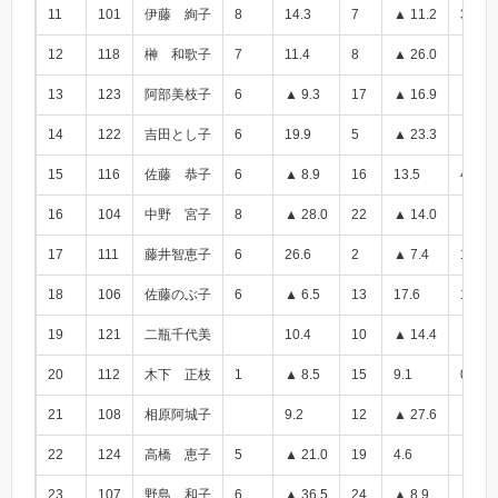
11
101
伊藤 絢子
8
14.3
7
▲ 11.2
3.1
12
118
榊 和歌子
7
11.4
8
▲ 26.0
▲ 14.
13
123
阿部美枝子
6
▲ 9.3
17
▲ 16.9
▲ 26.
14
122
吉田とし子
6
19.9
5
▲ 23.3
▲ 3.4
15
116
佐藤 恭子
6
▲ 8.9
16
13.5
4.6
16
104
中野 宮子
8
▲ 28.0
22
▲ 14.0
▲ 42.
17
111
藤井智恵子
6
26.6
2
▲ 7.4
19.2
18
106
佐藤のぶ子
6
▲ 6.5
13
17.6
11.1
19
121
二瓶千代美
10.4
10
▲ 14.4
▲ 4.0
20
112
木下 正枝
1
▲ 8.5
15
9.1
0.6
21
108
相原阿城子
9.2
12
▲ 27.6
▲ 18.
22
124
高橋 恵子
5
▲ 21.0
19
4.6
▲ 16.
23
107
野島 和子
6
▲ 36.5
24
▲ 8.9
▲ 45.