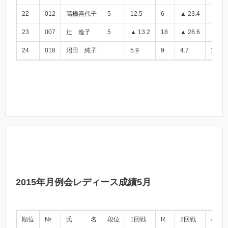
22
012
高橋喜代子
5
12.5
6
▲ 23.4
▲ 10.
23
007
辻 逸子
5
▲ 13.2
18
▲ 28.6
▲ 41.
24
018
沼田 純子
5.9
9
4.7
10.6
2015年月例会レディース成績5月
順位
№
氏 名
段位
1回戦
R
2回戦
小計