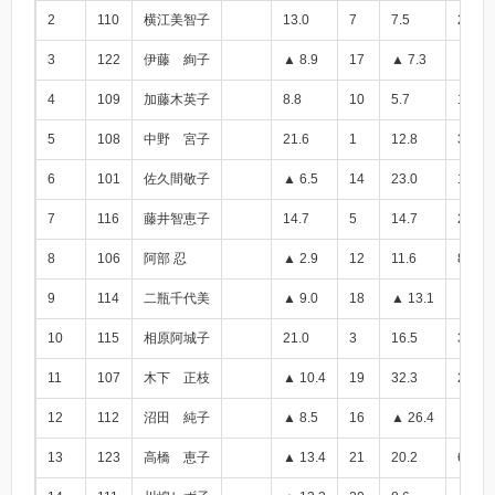
2
110
横江美智子
13.0
7
7.5
20.5
3
122
伊藤 絢子
▲ 8.9
17
▲ 7.3
▲ 16.
4
109
加藤木英子
8.8
10
5.7
14.5
5
108
中野 宮子
21.6
1
12.8
34.4
6
101
佐久間敬子
▲ 6.5
14
23.0
16.5
7
116
藤井智恵子
14.7
5
14.7
29.4
8
106
阿部 忍
▲ 2.9
12
11.6
8.7
9
114
二瓶千代美
▲ 9.0
18
▲ 13.1
▲ 22.
10
115
相原阿城子
21.0
3
16.5
37.5
11
107
木下 正枝
▲ 10.4
19
32.3
21.9
12
112
沼田 純子
▲ 8.5
16
▲ 26.4
▲ 34.
13
123
高橋 恵子
▲ 13.4
21
20.2
6.8