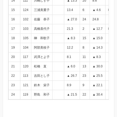
14
111
川嶋しず子
▲ 13.3
20
8.6
▲ 4.7
15
124
三浦美重子
13.4
6
▲ 4.6
8.8
16
102
佐藤 恭子
▲ 27.0
24
24.8
▲ 2.2
17
103
高橋喜代子
21.3
2
▲ 12.7
8.6
18
105
榊 和歌子
▲ 8.3
15
▲ 15.0
▲ 23.
19
104
阿部美枝子
12.2
8
▲ 14.3
▲ 2.1
20
117
武澤とよ子
8.1
11
▲ 8.3
▲ 0.2
21
120
松橋 直
▲ 6.0
13
▲ 30.0
▲ 36.
22
113
吉田とし子
▲ 26.7
23
▲ 25.5
▲ 52.
23
121
鈴木 栄子
8.9
9
▲ 22.1
▲ 13.
24
119
野島 和子
▲ 21.5
22
▲ 30.4
▲ 51.