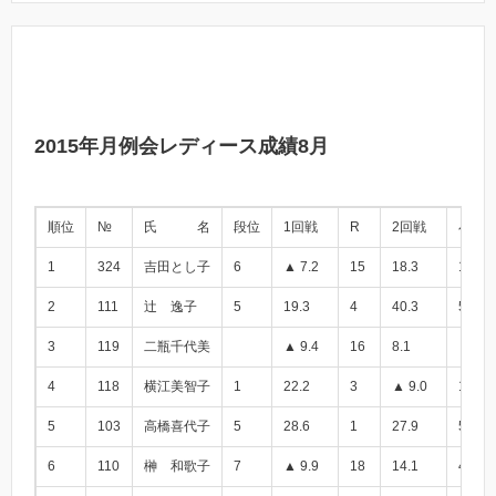
2015年月例会レディース成績8月
順位
№
氏 名
段位
1回戦
R
2回戦
小計
1
324
吉田とし子
6
▲ 7.2
15
18.3
11.1
2
111
辻 逸子
5
19.3
4
40.3
59.6
3
119
二瓶千代美
▲ 9.4
16
8.1
▲ 1.3
4
118
横江美智子
1
22.2
3
▲ 9.0
13.2
5
103
高橋喜代子
5
28.6
1
27.9
56.5
6
110
榊 和歌子
7
▲ 9.9
18
14.1
4.2