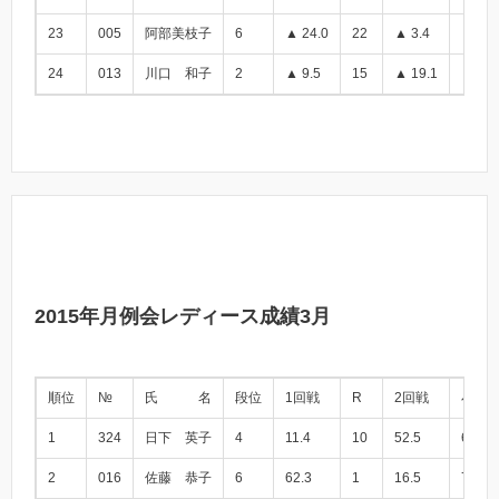
23
005
阿部美枝子
6
▲ 24.0
22
▲ 3.4
▲ 27.
24
013
川口 和子
2
▲ 9.5
15
▲ 19.1
▲ 28.
2015年月例会レディース成績3月
順位
№
氏 名
段位
1回戦
R
2回戦
小計
1
324
日下 英子
4
11.4
10
52.5
63.9
2
016
佐藤 恭子
6
62.3
1
16.5
78.8