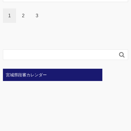
1
2
3

宮城県段審カレンダー