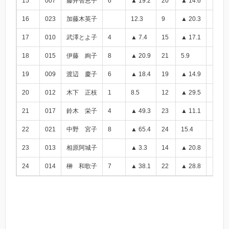
15
007
藤井智恵子
6
▲ 19.2
20
▲ 14.6
▲ 33.
16
023
加藤木英子
12.3
9
▲ 20.3
▲ 8.0
17
010
武澤とよ子
4
▲ 7.4
15
▲ 17.1
▲ 24.
18
015
伊藤 絢子
8
▲ 20.9
21
5.9
▲ 15.
19
009
渡辺 慶子
6
▲ 18.4
19
▲ 14.9
▲ 33.
20
012
木下 正枝
1
8.5
12
▲ 29.5
▲ 21.
21
017
鈴木 栄子
4
▲ 49.3
23
▲ 11.1
▲ 60.
22
021
中野 宮子
8
▲ 65.4
24
15.4
▲ 50.
23
013
相原阿城子
▲ 3.3
14
▲ 20.8
▲ 24.
24
014
榊 和歌子
7
▲ 38.1
22
▲ 28.8
▲ 66.