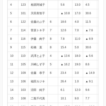
4
123
相原阿城子
5.6
13.0
4.5
10.1
5
101
天田美智子
▲ 10.8
17.0
30.6
19.8
6
122
佐藤のぶ子
6
18.6
4.0
11.5
30.1
7
114
菅原トキ子
7
12.6
7.0
▲ 7.6
5.0
8
116
伊藤 絢子
8
7.8
11.0
▲ 8.9
▲ 1.
9
115
松橋 直
8
15.4
5.0
30.6
46.0
10
110
武澤とよ子
4
▲ 13.6
18.0
▲ 5.6
▲ 19
11
105
川嶋しず子
5
▲ 16.2
19.0
8.6
▲ 7.
12
109
佐藤 恭子
6
23.4
3.0
▲ 14.9
8.5
13
106
福田カジキ
26.4
1.0
▲ 9.1
17.3
14
103
沼田 純子
6.1
12.0
9.6
15.7
15
108
二瓶千代美
10.1
9.0
7.7
17.8