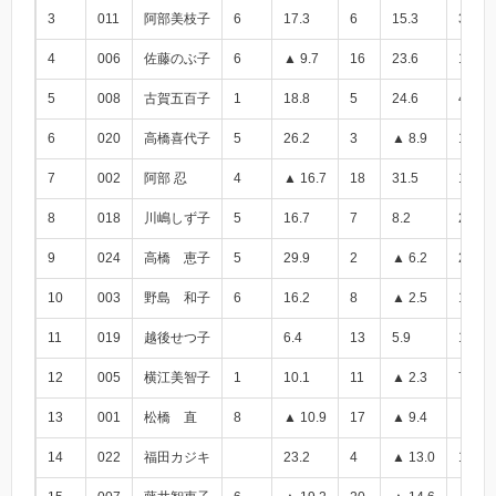
3
011
阿部美枝子
6
17.3
6
15.3
32.6
4
006
佐藤のぶ子
6
▲ 9.7
16
23.6
13.9
5
008
古賀五百子
1
18.8
5
24.6
43.4
6
020
高橋喜代子
5
26.2
3
▲ 8.9
17.3
7
002
阿部 忍
4
▲ 16.7
18
31.5
14.8
8
018
川嶋しず子
5
16.7
7
8.2
24.9
9
024
高橋 恵子
5
29.9
2
▲ 6.2
23.7
10
003
野島 和子
6
16.2
8
▲ 2.5
13.7
11
019
越後せつ子
6.4
13
5.9
12.3
12
005
横江美智子
1
10.1
11
▲ 2.3
7.8
13
001
松橋 直
8
▲ 10.9
17
▲ 9.4
▲ 20.
14
022
福田カジキ
23.2
4
▲ 13.0
10.2