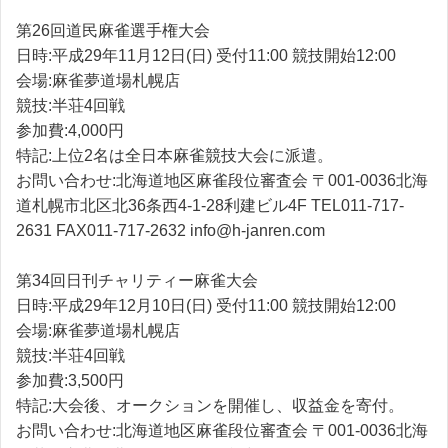
第26回道民麻雀選手権大会
日時:平成29年11月12日(日) 受付11:00 競技開始12:00
会場:麻雀夢道場札幌店
競技:半荘4回戦
参加費:4,000円
特記:上位2名は全日本麻雀競技大会に派遣。
お問い合わせ:北海道地区麻雀段位審査会 〒001-0036北海
道札幌市北区北36条西4-1-28利建ビル4F TEL011-717-
2631 FAX011-717-2632 info@h-janren.com
第34回日刊チャリティー麻雀大会
日時:平成29年12月10日(日) 受付11:00 競技開始12:00
会場:麻雀夢道場札幌店
競技:半荘4回戦
参加費:3,500円
特記:大会後、オークションを開催し、収益金を寄付。
お問い合わせ:北海道地区麻雀段位審査会 〒001-0036北海