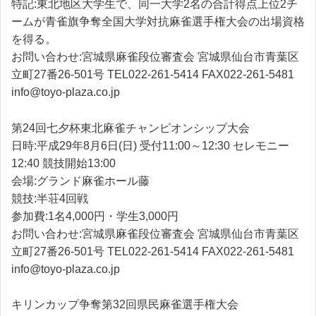
特記:東北地区大学生で、同一大学2名の合計得点上位2チ
ームが青雀旗争奪全国大学対抗麻雀選手権大会の出場資格
を得る。
お問い合わせ:宮城県麻雀段位審査会 宮城県仙台市青葉区
立町27番26-501号 TEL022-261-5414 FAX022-261-5481
info@toyo-plaza.co.jp
第24回七夕杯東北麻雀チャンピオンシップ大会
日時:平成29年8月6日(日) 受付11:00～12:30 セレモニー
12:40 競技開始13:00
会場:グランド麻雀ホール藤
競技:半荘4回戦
参加費:1名4,000円・学生3,000円
お問い合わせ:宮城県麻雀段位審査会 宮城県仙台市青葉区
立町27番26-501号 TEL022-261-5414 FAX022-261-5481
info@toyo-plaza.co.jp
キリンカップ争奪第32回県民麻雀選手権大会