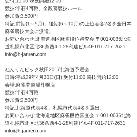
受付:11:00 競技開始12:00
競技:半荘4回戦、全段審競技ルール
参加費:3,500円
特記:前期(1～5月)、後期(6～10月)の上位者各2名を全日本
麻雀競技大会に派遣。
お問い合わせ:北海道地区麻雀段位審査会 〒001-0036北海
道札幌市北区北36条西4-1-28利建ビル4F 011-717-2631
info@h-janren.com
ねんりんピック秋田2017北海道予選会
日時:平成29年4月30日(日) 受付11:00 競技開始12:00
会場:麻雀夢道場札幌店
競技:半荘4回戦
参加費:2,500円
特記:北海道代表4名、札幌市代表4名を選出。
お問い合わせ:北海道地区麻雀段位審査会 〒001-0036北海
道札幌市北区北36条西4-1-28利建ビル4F 011-717-2631
info@h-janren.com