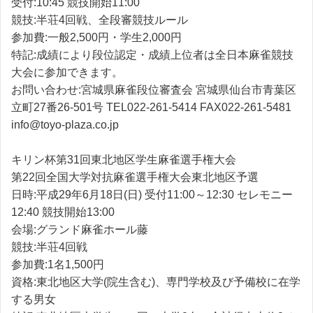
受付:10:45 競技開始11:00
競技:半荘4回戦、全段審競技ルール
参加費:一般2,500円・学生2,000円
特記:成績により段位認定・成績上位者は全日本麻雀競技
大会に参加できます。
お問い合わせ:宮城県麻雀段位審査会 宮城県仙台市青葉区
立町27番26-501号 TEL022-261-5414 FAX022-261-5481
info@toyo-plaza.co.jp
キリン杯第31回東北地区学生麻雀選手権大会
第22回全国大学対抗麻雀選手権大会東北地区予選
日時:平成29年6月18日(日) 受付11:00～12:30 セレモニー
12:40 競技開始13:00
会場:グランド麻雀ホール藤
競技:半荘4回戦
参加費:1名1,500円
資格:東北地区大学(院生含む)、専門学校及び予備校に在学
する男女