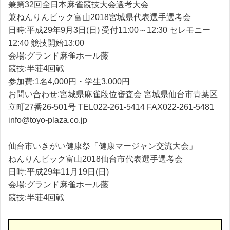
兼第32回全日本麻雀競技大会選考大会
兼ねんりんピック富山2018宮城県代表選手選考会
日時:平成29年9月3日(日) 受付11:00～12:30 セレモニー
12:40 競技開始13:00
会場:グランド麻雀ホール藤
競技:半荘4回戦
参加費:1名4,000円・学生3,000円
お問い合わせ:宮城県麻雀段位審査会 宮城県仙台市青葉区
立町27番26-501号 TEL022-261-5414 FAX022-261-5481
info@toyo-plaza.co.jp
仙台市いきがい健康祭「健康マージャン交流大会」
ねんりんピック富山2018仙台市代表選手選考会
日時:平成29年11月19日(日)
会場:グランド麻雀ホール藤
競技:半荘4回戦