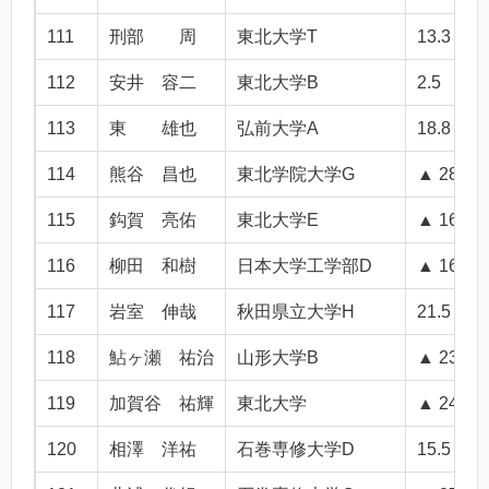
111
刑部 周
東北大学T
13.3
112
安井 容二
東北大学B
2.5
113
東 雄也
弘前大学A
18.8
114
熊谷 昌也
東北学院大学G
▲ 28.2
115
鈎賀 亮佑
東北大学E
▲ 16.5
116
柳田 和樹
日本大学工学部D
▲ 16.0
117
岩室 伸哉
秋田県立大学H
21.5
118
鮎ヶ瀬 祐治
山形大学B
▲ 23.4
119
加賀谷 祐輝
東北大学
▲ 24.2
120
相澤 洋祐
石巻専修大学D
15.5