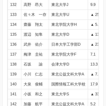
132
高野 昂大
東北大学J
9.9
133
佐々木 一存
東北大学U
▲ 25.1
134
齋藤 翔太
東北学院大学H
▲ 5.3
135
渡辺 知隼
東北大学D
▲ 13.7
136
武井 佑介
日本大学工学部D
▲ 23.6
137
梅津 圭祐
東北学院大学F
7.1
138
石坂 諭
会津大学D
13.3
139
小川 仁志
東北公益文科大学A
▲ 7.5
140
大泉 俊輔
国際情報工科大学校
17.9
141
小坂 和之
東北大学S
▲ 33.5
142
加藤 航平
東北公益文科大学A
5.2