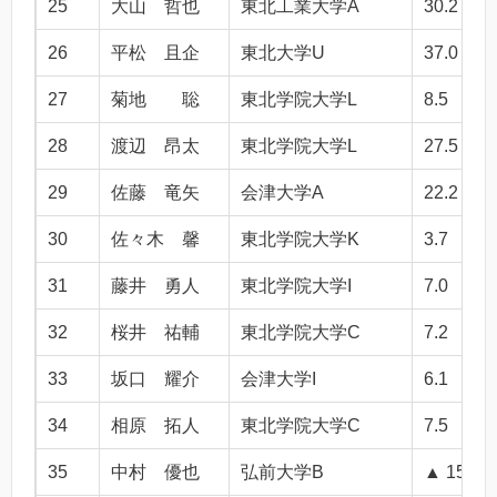
25
大山 哲也
東北工業大学A
30.2
26
平松 且企
東北大学U
37.0
27
菊地 聡
東北学院大学L
8.5
28
渡辺 昂太
東北学院大学L
27.5
29
佐藤 竜矢
会津大学A
22.2
30
佐々木 馨
東北学院大学K
3.7
31
藤井 勇人
東北学院大学I
7.0
32
桜井 祐輔
東北学院大学C
7.2
33
坂口 耀介
会津大学I
6.1
34
相原 拓人
東北学院大学C
7.5
35
中村 優也
弘前大学B
▲ 15.2