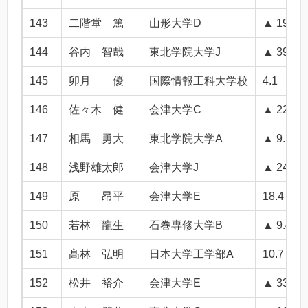
143
二階堂 篤
山形大学D
▲ 19.2
144
谷内 智哉
東北学院大学J
▲ 39.4
145
卯月 優
国際情報工科大学校
4.1
146
佐々木 健
会津大学C
▲ 22.9
147
相馬 勇大
東北学院大学A
▲ 9.1
148
浅野雄太郎
会津大学J
▲ 24.7
149
原 昂平
会津大学E
18.4
150
若林 龍生
石巻専修大学B
▲ 9.4
151
髙林 弘明
日本大学工学部A
10.7
152
松井 裕介
会津大学E
▲ 33.2