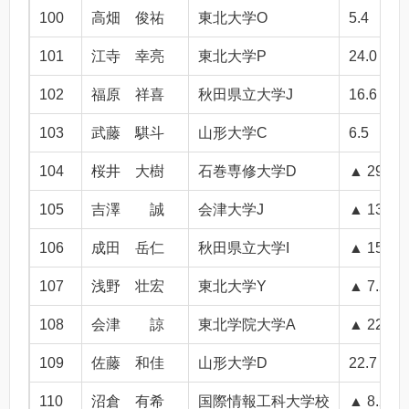
100
高畑 俊祐
東北大学O
5.4
101
江寺 幸亮
東北大学P
24.0
102
福原 祥喜
秋田県立大学J
16.6
103
武藤 騏斗
山形大学C
6.5
104
桜井 大樹
石巻専修大学D
▲ 29.7
105
吉澤 誠
会津大学J
▲ 13.4
106
成田 岳仁
秋田県立大学I
▲ 15.4
107
浅野 壮宏
東北大学Y
▲ 7.2
108
会津 諒
東北学院大学A
▲ 22.2
109
佐藤 和佳
山形大学D
22.7
110
沼倉 有希
国際情報工科大学校
▲ 8.2