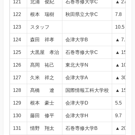
121
北浦 俊紀
石巻専修大学C
▲ 27.9
122
根本 瑞樹
秋田県立大学C
7.8
123
スタッフ
10.5
124
森田 祥孝
会津大学B
▲ 7.7
125
大黒屋 孝治
石巻専修大学C
▲ 15.3
126
髙岡 祐己
東北大学N
▲ 10.5
127
久米 祥之
会津大学A
▲ 30.6
128
髙橋 遼
国際情報工科大学校
▲ 15.1
129
根本 豪士
会津大学D
5.5
130
藤田 修平
会津大学H
9.7
131
情野 翔太
石巻専修大学B
▲ 20.0