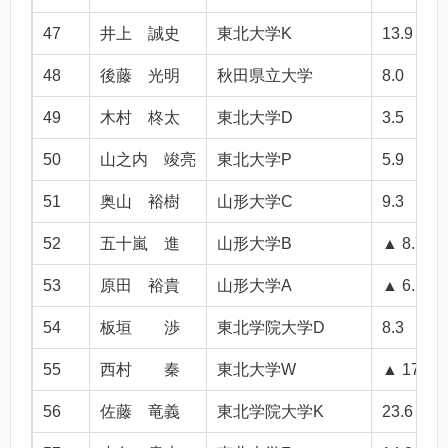
47
井上 誠史
東北大学K
13.9
48
後藤 光明
秋田県立大学
8.0
49
木村 柊太
東北大学D
3.5
50
山之内 竣亮
東北大学P
5.9
51
奥山 裕樹
山形大学C
9.3
52
五十嵐 進
山形大学B
▲ 8.7
53
原田 裕貴
山形大学A
▲ 6.2
54
板垣 渉
東北学院大学D
8.3
55
西村 秦
東北大学W
▲ 17.7
56
佐藤 竜義
東北学院大学K
23.6