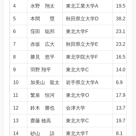
4
水野 翔太
東北工業大学A
19.5
5
本間 塁
秋田県立大学D
38.2
6
窪田 聡邦
東北大学F
23.1
7
赤坂 広大
秋田県立大学E
23.2
8
勝見 悠平
東北学院大学F
16.5
9
羽野 翔平
東北大学C
14.0
10
加美山 龍太
岩手県立大学A
6.9
11
繁泉 恒河
東北大学O
17.9
12
鈴木 勝也
会津大学
13.7
13
齋藤 穂高
東北大学C
19.7
14
砂山 諒
東北大学T
8.1