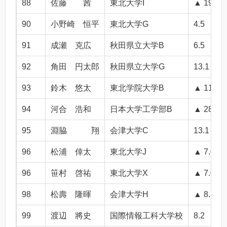
88
佐藤 茜
東北大学I
▲ 19.9
90
小野崎 恒平
東北大学G
4.5
91
成瀬 克広
秋田県立大学B
6.5
92
角田 円太郎
秋田県立大学G
13.1
93
鈴木 悠太
東北学院大学B
▲ 11.2
94
河合 浩和
日本大学工学部B
▲ 28.2
95
淵脇 翔
会津大学C
13.1
96
松浦 倖太
東北大学J
▲ 7.0
96
笹村 啓祐
東北大学X
▲ 7.0
98
松壽 隆暉
会津大学H
▲ 8.5
99
渡辺 將史
国際情報工科大学校
8.2