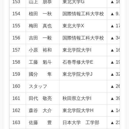
153
山上 朋恭
東北大学G
▲ 16.1
154
植田 一秋
国際情報工科大学校
▲ 9.5
155
梅田 真也
東北大学X
▲ 17.7
156
吉田 一毅
国際情報工科大学校
▲ 34.3
157
小原 裕和
東北学院大学I
▲ 16.9
158
工藤 魁斗
石巻専修大学E
▲ 19.9
159
國分 隼
東北学院大学J
▲ 32.2
160
スタッフ
▲ 26.7
161
田代 敬亮
秋田県立大学I
▲ 39.8
162
森谷 大介
東北学院大学H
▲ 14.1
163
佐藤 豊
日本大学 工学部
▲ 23.4