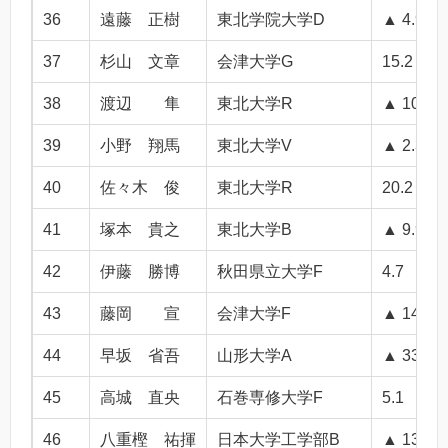
36
遠藤 正樹
東北学院大学D
▲ 4.9
37
杉山 文章
会津大学G
15.2
38
渡辺 隼
東北大学R
▲ 10.7
39
小野 翔馬
東北大学V
▲ 2.3
40
佐々木 俊
東北大学R
20.2
41
塚本 貴之
東北大学B
▲ 9.9
42
伊藤 勝博
秋田県立大学F
4.7
43
藤岡 宣
会津大学F
▲ 14.2
44
早坂 省吾
山形大学A
▲ 33.2
45
高城 直央
石巻専修大学F
5.1
46
八重樫 祐揮
日本大学工学部B
▲ 13.5