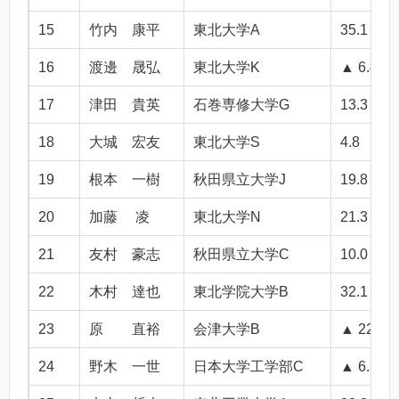
15
竹内 康平
東北大学A
35.1
16
渡邊 晟弘
東北大学K
▲ 6.4
17
津田 貴英
石巻専修大学G
13.3
18
大城 宏友
東北大学S
4.8
19
根本 一樹
秋田県立大学J
19.8
20
加藤 凌
東北大学N
21.3
21
友村 豪志
秋田県立大学C
10.0
22
木村 達也
東北学院大学B
32.1
23
原 直裕
会津大学B
▲ 22.1
24
野木 一世
日本大学工学部C
▲ 6.5