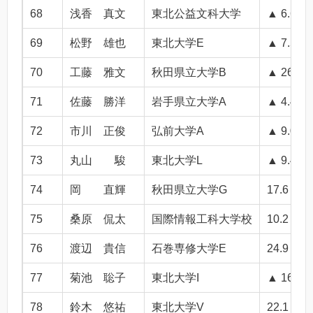
68
浅香 真文
東北公益文科大学
▲ 6.6
69
松野 雄也
東北大学E
▲ 7.5
70
工藤 雅文
秋田県立大学B
▲ 26.3
71
佐藤 勝洋
岩手県立大学A
▲ 4.4
72
市川 正俊
弘前大学A
▲ 9.0
73
丸山 駿
東北大学L
▲ 9.4
74
岡 直輝
秋田県立大学G
17.6
75
桑原 侃太
国際情報工科大学校
10.2
76
渡辺 貴信
石巻専修大学E
24.9
77
菊池 聡子
東北大学I
▲ 16.0
78
鈴木 悠祐
東北大学V
22.1