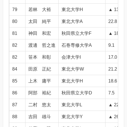
79
若林 大裕
東北大学H
▲ 13.3
80
太田 純平
東北大学A
22.8
81
神田 和宏
秋田県立大学F
▲ 18.0
82
渡邊 哲之進
石巻専修大学A
9.1
82
笹本 和彰
会津大学I
17.0
84
田原 正紀
東北大学W
21.2
85
上木 庸平
東北大学H
18.6
86
阿部 裕紀
秋田県立大学D
7.5
87
二村 悠太
東北大学L
▲ 22.4
88
吉田 雄斗
東北大学Y
▲ 26.7