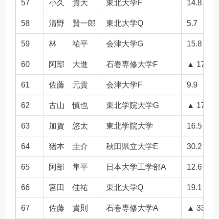
57
小久 貴大
東北大学F
14.8
58
清野 賢一郎
東北大学Q
5.7
59
林 祐平
会津大学G
15.8
60
阿部 大進
石巻専修大学F
▲ 17.2
61
佐藤 元貴
会津大学F
9.9
62
古山 慎也
東北学院大学G
▲ 17.4
63
加賀 悠太
東北学院大学
16.5
64
猪本 圭介
秋田県立大学E
30.2
65
阿部 隼平
日本大学工学部A
12.6
66
宮田 佳祐
東北大学Q
19.1
67
佐藤 貴則
石巻専修大学A
▲ 33.3